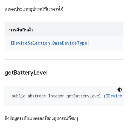
แสดงประเภทอุปกรณ์ที่เราควรใช้
การคืนสินค้า
IDevice
Selection
.
Base
Device
Type
get
Battery
Level
public abstract Integer getBatteryLevel (
IDevice
 d
ดึงข้อมูลระดับแบตเตอรี่ของอุปกรณ์ที่ระบุ