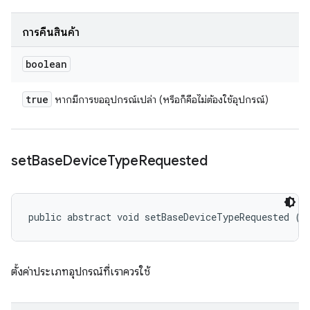
การคืนสินค้า
boolean
true
หากมีการขออุปกรณ์เปล่า (หรือก็คือไม่ต้องใช้อุปกรณ์)
set
Base
Device
Type
Requested
public abstract void setBaseDeviceTypeRequested (
I
ตั้งค่าประเภทอุปกรณ์ที่เราควรใช้