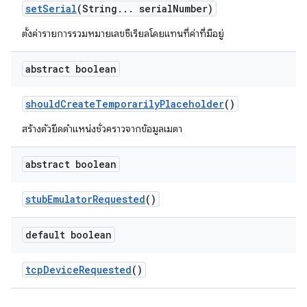
set
Serial
(String
.
.
.
serial
Number)
ตั้งค่ารายการรวมหมายเลขซีเรียลโดยแทนที่ค่าที่มีอยู่
abstract boolean
should
Create
Temporarily
Placeholder
()
สร้างตัวยึดตำแหน่งชั่วคราวจากข้อมูลเมตา
abstract boolean
stub
Emulator
Requested
()
default boolean
tcp
Device
Requested
()