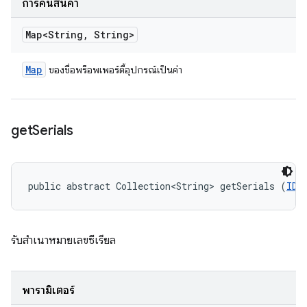
การคืนสินค้า
Map<String
,
String>
Map
ของชื่อพร็อพเพอร์ตี้อุปกรณ์เป็นค่า
get
Serials
public abstract Collection<String> getSerials (
IDe
รับสำเนาหมายเลขซีเรียล
พารามิเตอร์