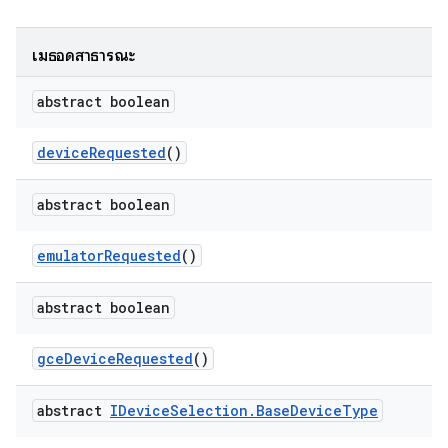
เมธอดสาธารณะ
abstract boolean
device
Requested
()
abstract boolean
emulator
Requested
()
abstract boolean
gce
Device
Requested
()
abstract
IDevice
Selection
.
Base
Device
Type