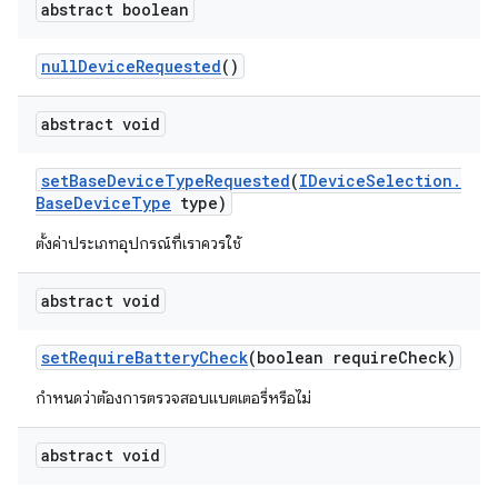
abstract boolean
null
Device
Requested
()
abstract void
set
Base
Device
Type
Requested
(
IDevice
Selection
.
Base
Device
Type
type)
ตั้งค่าประเภทอุปกรณ์ที่เราควรใช้
abstract void
set
Require
Battery
Check
(boolean require
Check)
กำหนดว่าต้องการตรวจสอบแบตเตอรี่หรือไม่
abstract void