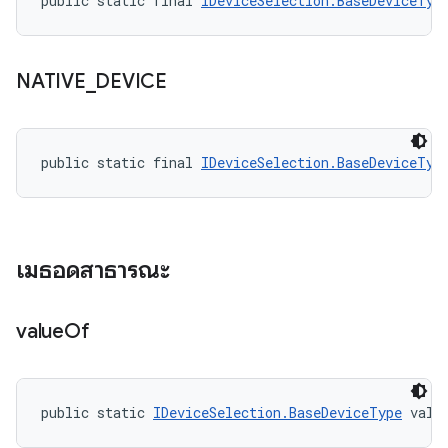
public static final 
IDeviceSelection.BaseDeviceTyp
NATIVE
_
DEVICE
public static final 
IDeviceSelection.BaseDeviceTyp
เมธอดสาธารณะ
value
Of
public static 
IDeviceSelection.BaseDeviceType
 valu