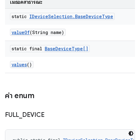
เมธอดสาธารณะ
static
IDevice
Selection
.
Base
Device
Type
value
Of
(String name)
static final
Base
Device
Type[]
values
()
ค่า enum
FULL
_
DEVICE