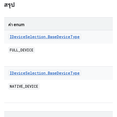
สรุป
ค่า enum
IDevice
Selection
.
Base
Device
Type
FULL
_
DEVICE
IDevice
Selection
.
Base
Device
Type
NATIVE
_
DEVICE