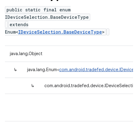
public static final enum
IDeviceSelection.BaseDeviceType
extends
Enum<
IDeviceSelection.BaseDeviceType
>
java.lang.Object
↳
java.lang.Enum<
com.android.tradefed.device.IDeviceS
↳
com.android.tradefed.device.IDeviceSelectio