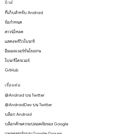
บิวด์
ที่เก็บสำหรับ Android
ข้อกำหนด
ดาวน์โหลด
แสดงพรีวิวไบนารี
อิมเมจเวอร์ชันโรงงาน
ไบนารีไดรเวอร์
GitHub
เชื่อมต่อ
@Android บน Twitter
@AndroidDev บน Twitter
บล็อก Android
บล็อกด้านความปลอดภัยของ Google
แพลตฟอร์มบน Google Groups