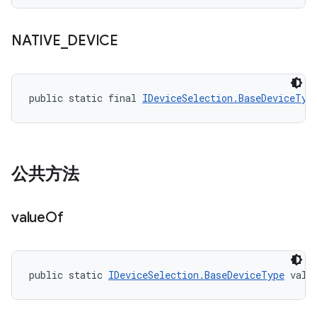
NATIVE
_
DEVICE
public static final 
IDeviceSelection.BaseDeviceTyp
公共方法
value
Of
public static 
IDeviceSelection.BaseDeviceType
 valu