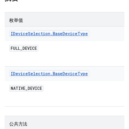
枚举值
IDevice
Selection
.
Base
Device
Type
FULL
_
DEVICE
IDevice
Selection
.
Base
Device
Type
NATIVE
_
DEVICE
公共方法