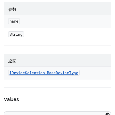
参数
name
String
返回
IDevice
Selection
.
Base
Device
Type
values