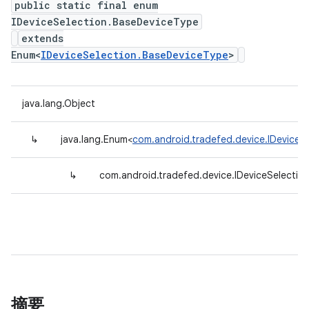
public static final enum
IDeviceSelection.BaseDeviceType
extends
Enum<
IDeviceSelection.BaseDeviceType
>
java.lang.Object
↳
java.lang.Enum<
com.android.tradefed.device.IDeviceS
↳
com.android.tradefed.device.IDeviceSelectio
摘要