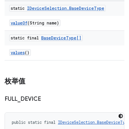
static
IDevice
Selection
.
Base
Device
Type
value
Of
(String name)
static final
Base
Device
Type[]
values
()
枚举值
FULL
_
DEVICE
public static final 
IDeviceSelection.BaseDeviceTyp