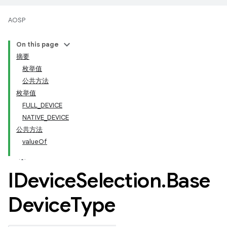
AOSP
On this page
摘要
枚举值
公共方法
枚举值
FULL_DEVICE
NATIVE_DEVICE
公共方法
valueOf
IDevice
Selection
.
Base
Device
Type