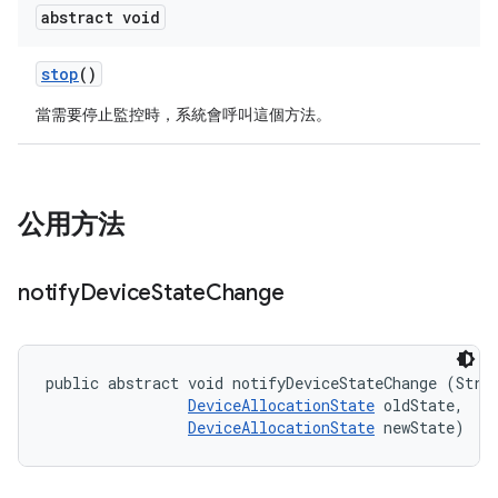
abstract void
stop
()
當需要停止監控時，系統會呼叫這個方法。
公用方法
notify
Device
State
Change
public abstract void notifyDeviceStateChange (Strin
DeviceAllocationState
 oldState, 

DeviceAllocationState
 newState)