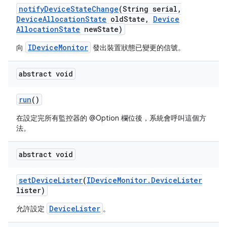
notify
Device
State
Change
(String serial
,
Device
Allocation
State
old
State
,
Device
Allocation
State
new
State)
IDeviceMonitor
向
發出裝置狀態已變更的信號。
abstract void
run
()
在設定完所有監控器的 @Option 欄位後，系統會呼叫這個方
法。
abstract void
set
Device
Lister
(
IDevice
Monitor
.
Device
Lister
lister)
DeviceLister
允許設定
。