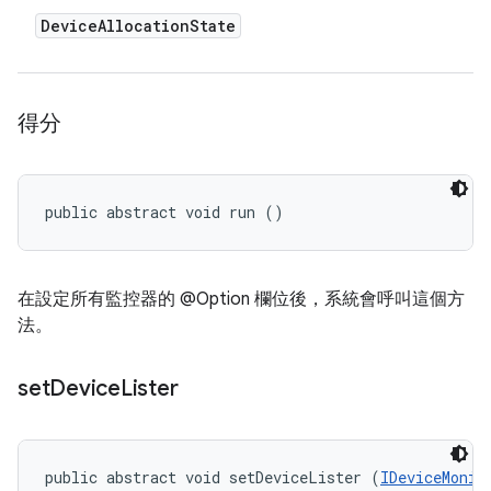
Device
Allocation
State
得分
public abstract void run ()
在設定所有監控器的 @Option 欄位後，系統會呼叫這個方
法。
set
Device
Lister
public abstract void setDeviceLister (
IDeviceMonit