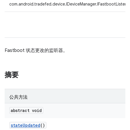
com.android.tradefed.device.IDeviceManager.IFastbootListene
Fastboot 状态更改的监听器。
摘要
公共方法
abstract void
state
Updated
()