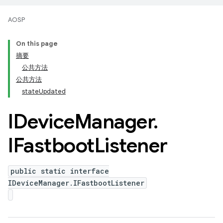
AOSP
On this page
摘要
公共方法
公共方法
stateUpdated
IDevice
Manager
.
IFastboot
Listener
public static interface
IDeviceManager.IFastbootListener