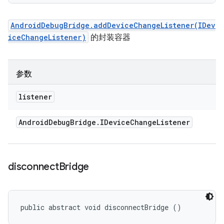
AndroidDebugBridge.addDeviceChangeListener(IDev
iceChangeListener)
的封装容器
参数
listener
Android
Debug
Bridge
.
IDevice
Change
Listener
disconnect
Bridge
public abstract void disconnectBridge ()