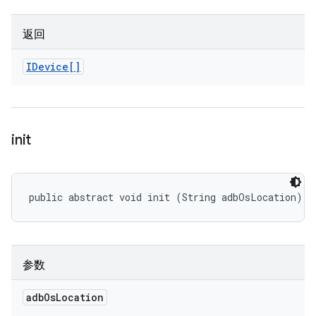
返回
IDevice[]
init
public abstract void init (String adbOsLocation)
参数
adb
Os
Location