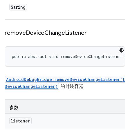
String
remove
Device
Change
Listener
public abstract void removeDeviceChangeListener (
A
AndroidDebugBridge.removeDeviceChangeListener(I
DeviceChangeListener)
的封装容器
参数
listener