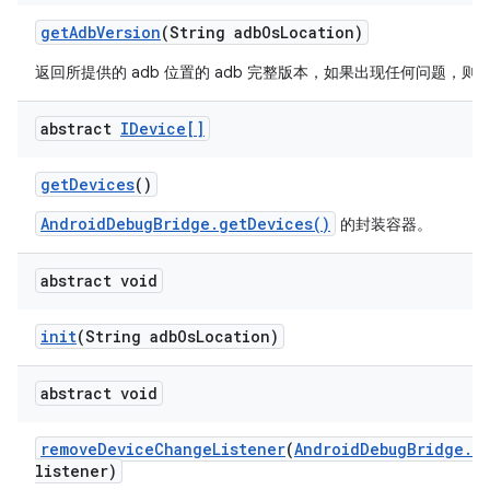
get
Adb
Version
(String adb
Os
Location)
返回所提供的 adb 位置的 adb 完整版本，如果出现任何问题，则返回 
abstract
IDevice[]
get
Devices
()
AndroidDebugBridge.getDevices()
的封装容器。
abstract void
init
(String adb
Os
Location)
abstract void
remove
Device
Change
Listener
(
Android
Debug
Bridge
.
I
listener)