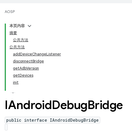
AOSP
本页内容
摘要
公共方法
公共方法
addDeviceChangeListener
disconnectBridge
getAdbVersion
getDevices
init
IAndroid
Debug
Bridge
public interface IAndroidDebugBridge