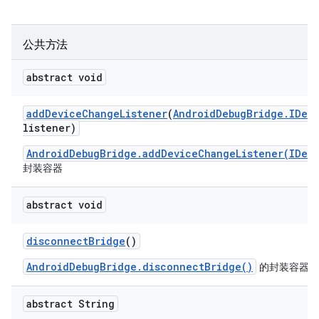
公共方法
abstract void
add
Device
Change
Listener
(
Android
Debug
Bridge
.
IDev
listener)
AndroidDebugBridge.addDeviceChangeListener(IDev
封装容器
abstract void
disconnect
Bridge
()
AndroidDebugBridge.disconnectBridge()
的封装容器
abstract String