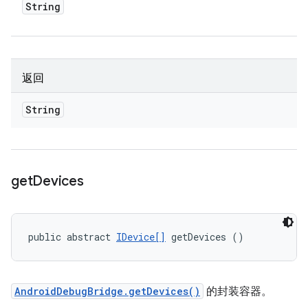
String
返回
String
get
Devices
public abstract 
IDevice[]
 getDevices ()
AndroidDebugBridge.getDevices()
的封装容器。