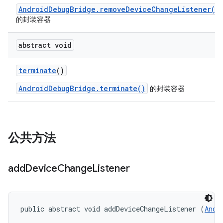
AndroidDebugBridge.removeDeviceChangeListener(I
的封装容器
abstract void
terminate
()
AndroidDebugBridge.terminate()
的封装容器
公共方法
add
Device
Change
Listener
public abstract void addDeviceChangeListener (
Andr