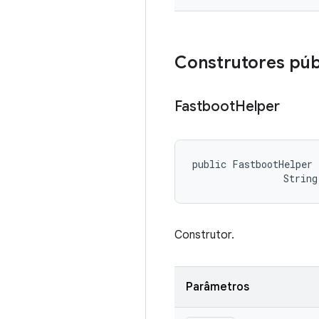
Construtores púb
Fastboot
Helper
public FastbootHelper 
                String
Construtor.
Parâmetros