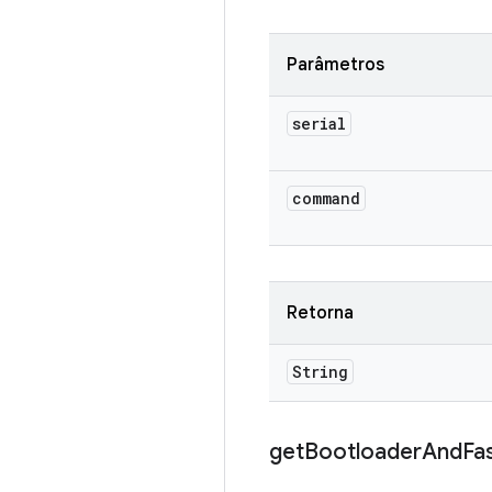
Parâmetros
serial
command
Retorna
String
get
Bootloader
And
Fa