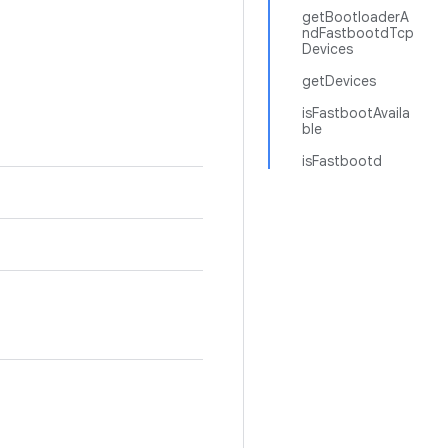
getBootloaderA
ndFastbootdTcp
Devices
getDevices
isFastbootAvaila
ble
isFastbootd