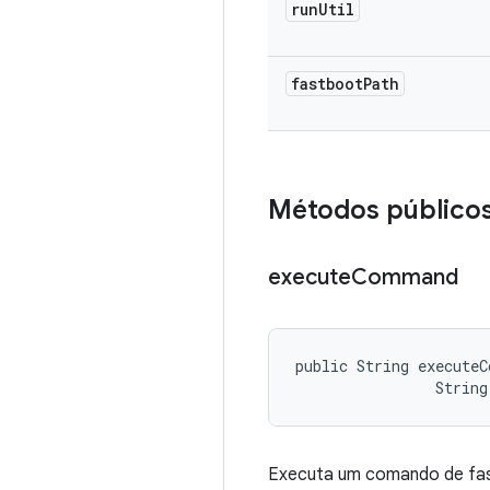
run
Util
fastboot
Path
Métodos público
execute
Command
public String executeC
                Strin
Executa um comando de fast