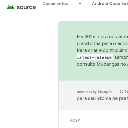
Documentos
Android Code Se
Em 2026, para nos alin
plataforma para o ecos
Para criar e contribuir
latest-release
sempre
consulte
Mudanças no
O G
para seu idioma de pre
AOSP