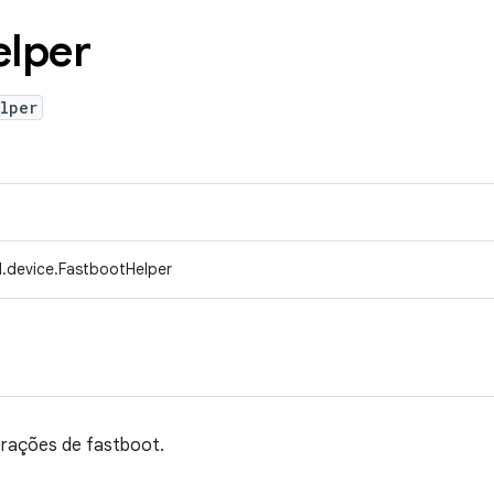
elper
lper
.device.FastbootHelper
erações de fastboot.