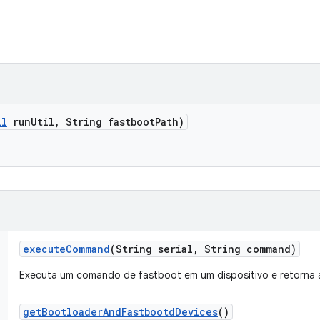
il
run
Util
,
String fastboot
Path)
execute
Command
(String serial
,
String command)
Executa um comando de fastboot em um dispositivo e retorna a
get
Bootloader
And
Fastbootd
Devices
()