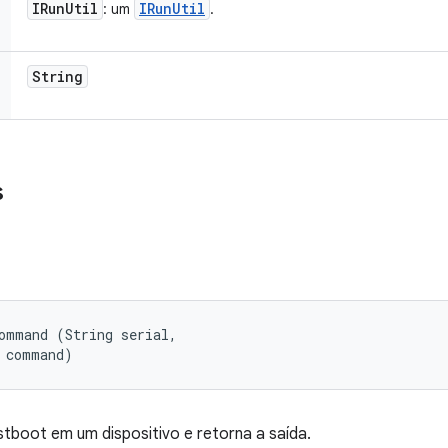
IRun
Util
IRun
Util
: um
.
String
s
ommand (String serial, 

g command)
boot em um dispositivo e retorna a saída.