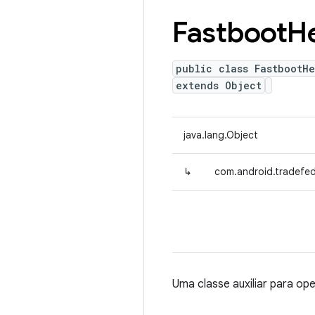
Fastboot
H
public class FastbootHe
extends Object
java.lang.Object
↳
com.android.tradefed
Uma classe auxiliar para op