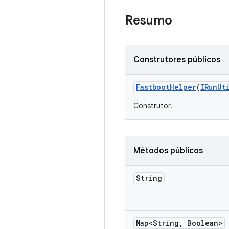
Resumo
Construtores públicos
Fastboot
Helper
(
IRun
Ut
Construtor.
Métodos públicos
String
Map<String
,
Boolean>