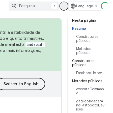
/
Nesta página
Resumo
tir a estabilidade da
Construtores
o e quarto trimestres.
públicos
 de manifesto
android-
Métodos
ara mais informações,
públicos
Construtores
públicos
FastbootHelper
Métodos públicos
executeComman
d
getBootloaderA
ndFastbootdDev
ices