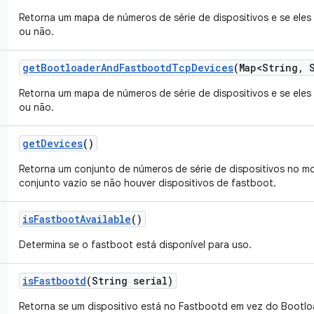
Retorna um mapa de números de série de dispositivos e se ele
ou não.
get
Bootloader
And
Fastbootd
Tcp
Devices
(Map<String
,
S
Retorna um mapa de números de série de dispositivos e se ele
ou não.
get
Devices
()
Retorna um conjunto de números de série de dispositivos no 
conjunto vazio se não houver dispositivos de fastboot.
is
Fastboot
Available
()
Determina se o fastboot está disponível para uso.
is
Fastbootd
(String serial)
Retorna se um dispositivo está no Fastbootd em vez do Bootlo