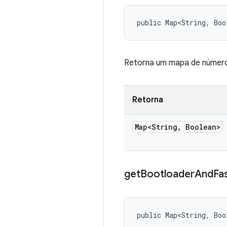
public Map<String, Boo
Retorna um mapa de números
Retorna
Map<String
,
Boolean>
get
Bootloader
And
Fa
public Map<String, Boo