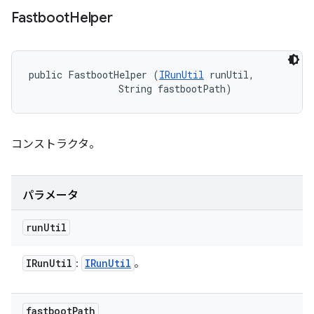
Fastboot
Helper
public FastbootHelper (
IRunUtil
 runUtil, 

                String fastbootPath)
コンストラクタ。
パラメータ
run
Util
IRun
Util
IRun
Util
:
。
fastboot
Path