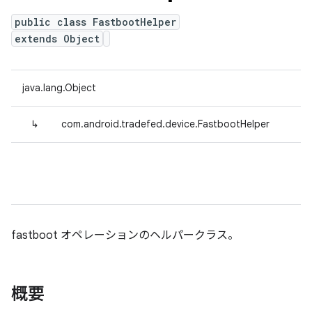
public class FastbootHelper
extends Object
java.lang.Object
↳
com.android.tradefed.device.FastbootHelper
fastboot オペレーションのヘルパークラス。
概要