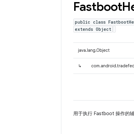
Fastboot
H
public class FastbootHe
extends Object
java.lang.Object
↳
com.android.tradefed
用于执行 Fastboot 操作