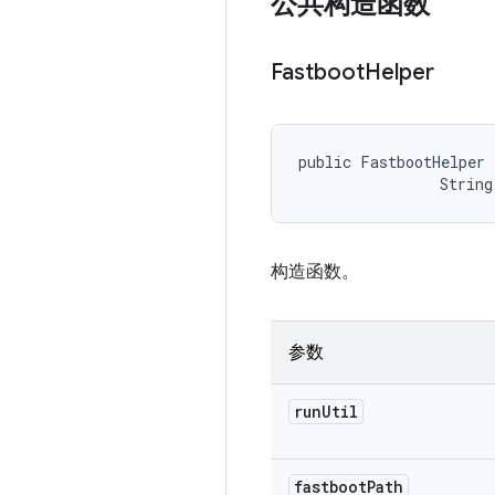
公共构造函数
Fastboot
Helper
public FastbootHelper 
                String
构造函数。
参数
run
Util
fastboot
Path