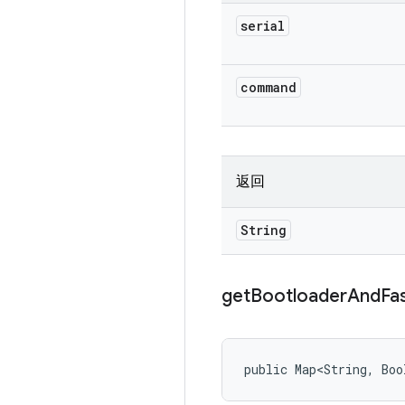
serial
command
返回
String
get
Bootloader
And
Fa
public Map<String, Boo