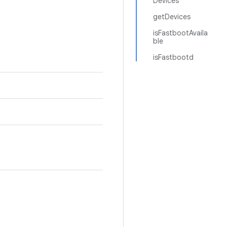
Devices
getDevices
isFastbootAvaila
ble
isFastbootd