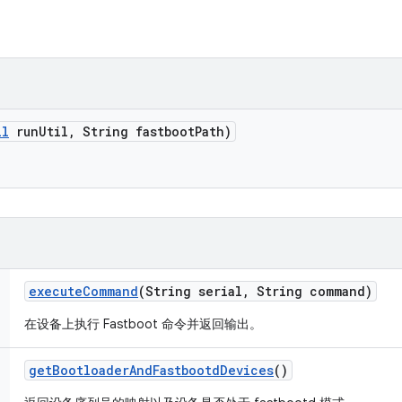
il
run
Util
,
String fastboot
Path)
execute
Command
(String serial
,
String command)
在设备上执行 Fastboot 命令并返回输出。
get
Bootloader
And
Fastbootd
Devices
()