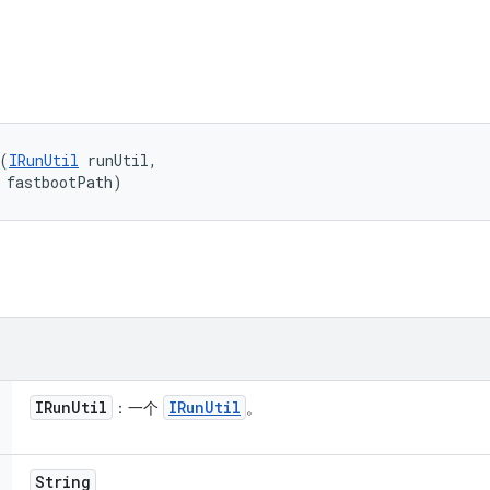
(
IRunUtil
 runUtil, 

 fastbootPath)
IRun
Util
IRun
Util
：一个
。
String