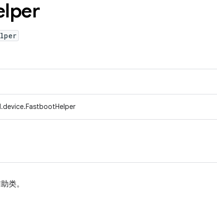
elper
lper
.device.FastbootHelper
的辅助类。