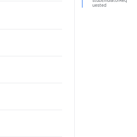
stubEmulatorReq
uested