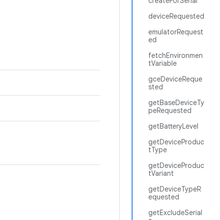
createForSerial
deviceRequested
emulatorRequest
ed
fetchEnvironmen
tVariable
gceDeviceReque
sted
getBaseDeviceTy
peRequested
getBatteryLevel
getDeviceProduc
tType
getDeviceProduc
tVariant
getDeviceTypeR
equested
getExcludeSerial