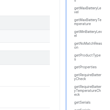
s
getMaxBatteryLe
vel
getMaxBatteryTe
mperature
getMinBatteryLev
el
getNoMatchReas
on
getProductType
s
getProperties
getRequireBatter
yCheck
getRequireBatter
yTemperatureCh
eck
getSerials