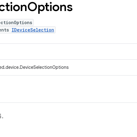
ction
Options
ectionOptions
ents
IDeviceSelection
ed.device.DeviceSelectionOptions
器。