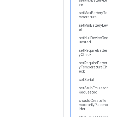
setMaxBatteryLe
vel
setMaxBatteryTe
mperature
setMinBatteryLev
el
setNullDeviceReq
uested
setRequireBatter
yCheck
setRequireBatter
yTemperatureCh
eck
setSerial
setStubEmulator
Requested
shouldCreateTe
mporarilyPlaceho
lder