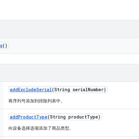
s
()
add
Exclude
Serial
(String serial
Number)
将序列号添加到排除列表中。
add
Product
Type
(String product
Type)
向设备选择选项添加了商品类型。