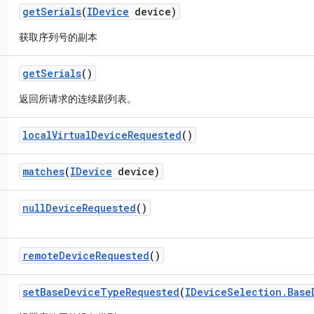
get
Serials
(
IDevice
device)
获取序列号的副本
get
Serials
()
返回所请求的连续剧列表。
local
Virtual
Device
Requested
()
matches
(
IDevice
device)
null
Device
Requested
()
remote
Device
Requested
()
set
Base
Device
Type
Requested
(
IDevice
Selection
.
Base