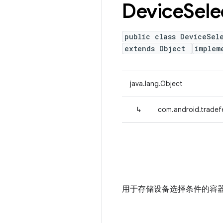
Device
Sele
public class DeviceSel
extends Object
implem
java.lang.Object
↳
com.android.tradef
用于存储设备选择条件的容