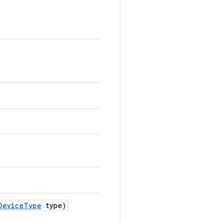
Device
Type
type)