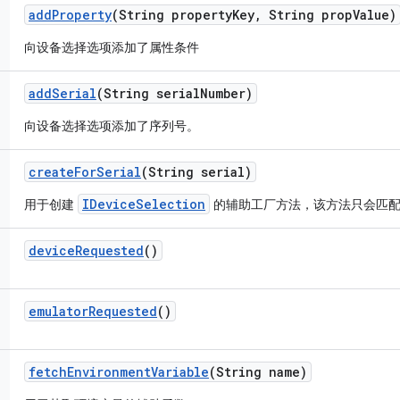
add
Property
(String property
Key
,
String prop
Value)
向设备选择选项添加了属性条件
add
Serial
(String serial
Number)
向设备选择选项添加了序列号。
create
For
Serial
(String serial)
IDeviceSelection
用于创建
的辅助工厂方法，该方法只会匹配
device
Requested
()
emulator
Requested
()
fetch
Environment
Variable
(String name)