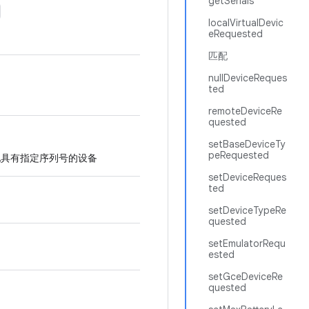
getSerials
localVirtualDevic
eRequested
匹配
nullDeviceReques
ted
remoteDeviceRe
quested
setBaseDeviceTy
peRequested
具有指定序列号的设备
setDeviceReques
ted
setDeviceTypeRe
quested
setEmulatorRequ
ested
setGceDeviceRe
quested