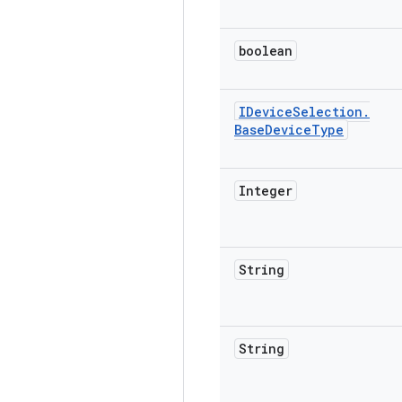
boolean
IDevice
Selection
.
Base
Device
Type
Integer
String
String