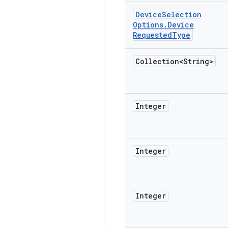
Device
Selection
Options
.
Device
Requested
Type
Collection<String>
Integer
Integer
Integer