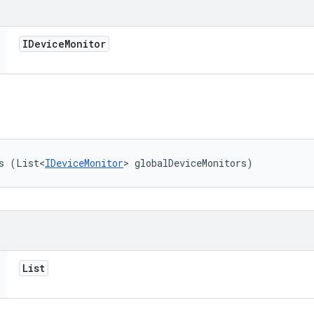
IDevice
Monitor
s (List<
IDeviceMonitor
> globalDeviceMonitors)
List