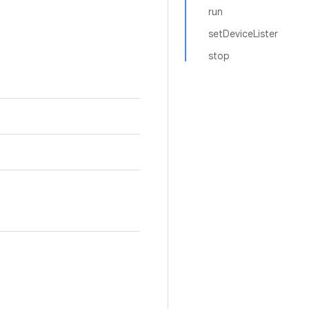
run
setDeviceLister
stop