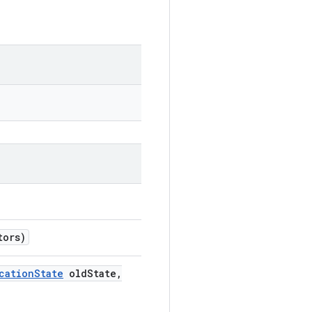
tors)
cation
State
old
State
,