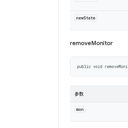
new
State
remove
Monitor
public void removeMoni
参数
mon