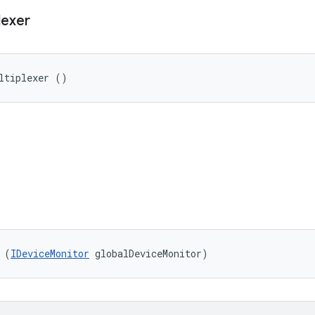
lexer
ltiplexer ()
 (
IDeviceMonitor
 globalDeviceMonitor)