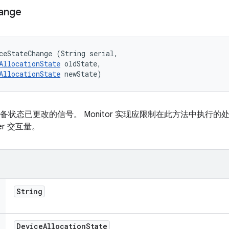
ange
ceStateChange (String serial, 

AllocationState
 oldState, 

AllocationState
 newState)
备状态已更改的信号。 Monitor 实现应限制在此方法中执行的
ster 交互量。
String
Device
Allocation
State