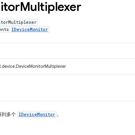
itor
Multiplexer
itorMultiplexer
ents
IDeviceMonitor
.device.DeviceMonitorMultiplexer
播到多个
IDeviceMonitor
。