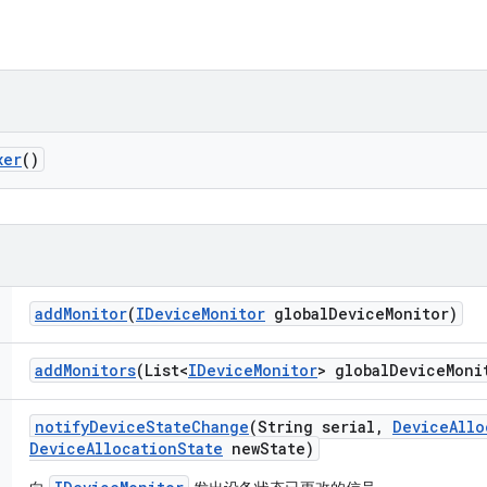
xer
()
add
Monitor
(
IDevice
Monitor
global
Device
Monitor)
add
Monitors
(List<
IDevice
Monitor
> global
Device
Moni
notify
Device
State
Change
(String serial
,
Device
Allo
Device
Allocation
State
new
State)