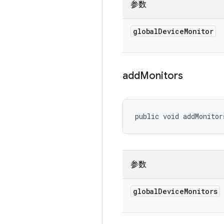
参数
global
Device
Monitor
add
Monitors
public void addMonitor
参数
global
Device
Monitors