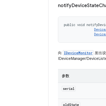
notify
Device
State
Ch
public void notifyDevi
Device
Device
向
IDeviceMonitor
发出设
IDeviceManager/DeviceLi
参数
serial
old
State