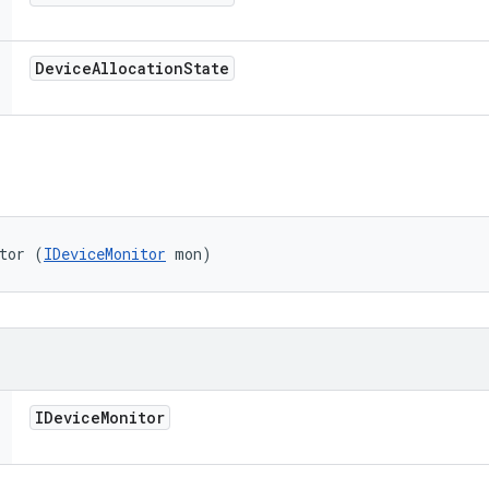
Device
Allocation
State
tor (
IDeviceMonitor
 mon)
IDevice
Monitor