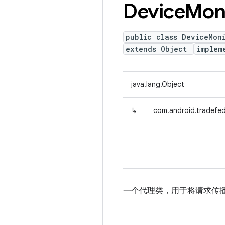
Device
Mon
public class DeviceMon
extends Object
implem
java.lang.Object
↳
com.android.tradefed
一个代理类，用于将请求传