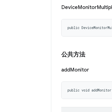
Device
Monitor
Multip
public DeviceMonitorMu
公共方法
add
Monitor
public void addMonitor