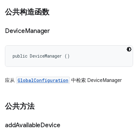
公共构造函数
Device
Manager
public DeviceManager ()
应从
GlobalConfiguration
中检索 DeviceManager
公共方法
add
Available
Device