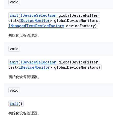
void
init
(
IDevice
Selection
global
Device
Filter
,
List<
IDevice
Monitor
> global
Device
Monitors
,
IManaged
Test
Device
Factory
device
Factory)
初始化设备管理器。
void
init
(
IDevice
Selection
global
Device
Filter
,
List<
IDevice
Monitor
> global
Device
Monitors)
初始化设备管理器。
void
init
()
初始化设备管理器。