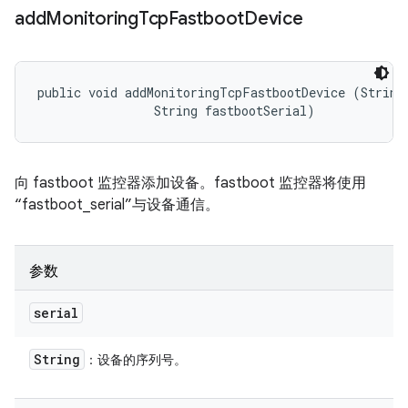
add
Monitoring
Tcp
Fastboot
Device
public void addMonitoringTcpFastbootDevice (String 
                String fastbootSerial)
向 fastboot 监控器添加设备。fastboot 监控器将使用
“fastboot_serial”与设备通信。
参数
serial
String
：设备的序列号。