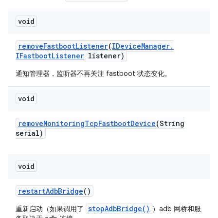
void
remove
Fastboot
Listener
(
IDevice
Manager
.
IFastboot
Listener
listener)
通知管理器，监听器不再关注 fastboot 状态变化。
void
remove
Monitoring
Tcp
Fastboot
Device
(String
serial)
void
restart
Adb
Bridge
()
stopAdbBridge()
重新启动（如果调用了
）adb 网桥和服