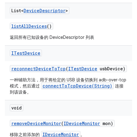
List<
Device
Descriptor
>
list
All
Devices
()
返回所有已知设备的 DeviceDescriptor 列表
ITest
Device
reconnect
Device
To
Tcp
(
ITest
Device
usb
Device)
一种辅助方法，用于将给定的 USB 设备切换到 adb-over-tcp
connectToTcpDevice(String)
模式，然后通过
连接
到该设备。
void
remove
Device
Monitor
(
IDevice
Monitor
mon)
IDeviceMonitor
移除之前添加的
。