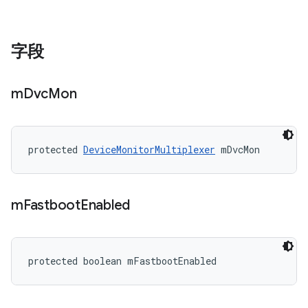
字段
m
Dvc
Mon
protected 
DeviceMonitorMultiplexer
 mDvcMon
m
Fastboot
Enabled
protected boolean mFastbootEnabled