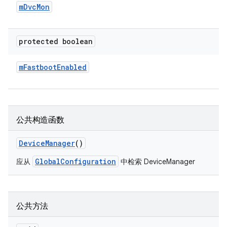
m
Dvc
Mon
protected boolean
m
Fastboot
Enabled
公共构造函数
Device
Manager
()
GlobalConfiguration
应从
中检索 DeviceManager
公共方法