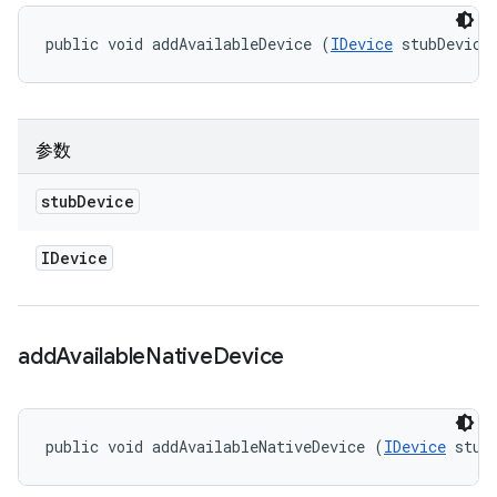
public void addAvailableDevice (
IDevice
 stubDevice
参数
stub
Device
IDevice
add
Available
Native
Device
public void addAvailableNativeDevice (
IDevice
 stub