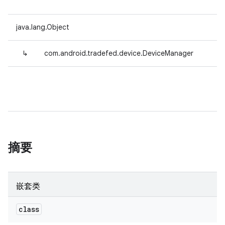
java.lang.Object
↳
com.android.tradefed.device.DeviceManager
摘要
嵌套类
class