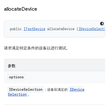
allocate
Device
public 
ITestDevice
 allocateDevice (
IDeviceSelectio
请求满足特定条件的设备以进行测试。
参数
options
IDevice
Selection
IDevice
：设备应满足的
Selection
。