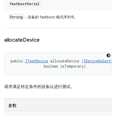
fastboot
Serial
String
：设备的 fastboot 模式序列号。
allocate
Device
public 
ITestDevice
 allocateDevice (
IDeviceSelectio
                boolean isTemporary)
请求满足特定条件的设备以进行测试。
参数