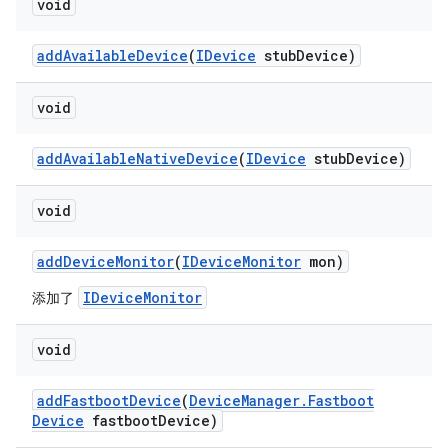
void
add
Available
Device
(
IDevice
stub
Device)
void
add
Available
Native
Device
(
IDevice
stub
Device)
void
add
Device
Monitor
(
IDevice
Monitor
mon)
IDeviceMonitor
添加了
void
add
Fastboot
Device
(
Device
Manager
.
Fastboot
Device
fastboot
Device)