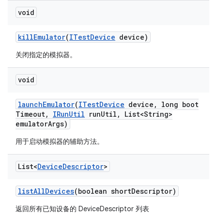
void
kill
Emulator
(
ITest
Device
device)
关闭指定的模拟器。
void
launch
Emulator
(
ITest
Device
device
,
long boot
Timeout
,
IRun
Util
run
Util
,
List<String>
emulator
Args)
用于启动模拟器的辅助方法。
List<
Device
Descriptor
>
list
All
Devices
(boolean short
Descriptor)
返回所有已知设备的 DeviceDescriptor 列表