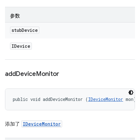
参数
stub
Device
IDevice
add
Device
Monitor
public void addDeviceMonitor (
IDeviceMonitor
 mon)
添加了
IDeviceMonitor