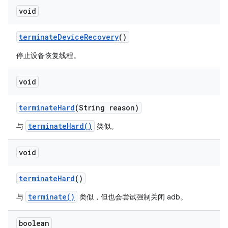
void
terminate
Device
Recovery
()
停止设备恢复线程。
void
terminate
Hard
(String reason)
terminateHard()
与
类似。
void
terminate
Hard
()
terminate()
与
类似，但也会尝试强制关闭 adb。
boolean