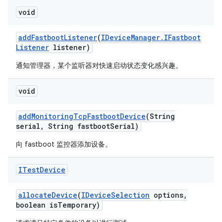
void
add
Fastboot
Listener
(
IDevice
Manager
.
IFastboot
Listener
listener)
通知管理器，某个监听器对快速启动状态变化感兴趣。
void
add
Monitoring
Tcp
Fastboot
Device
(String
serial
,
String fastboot
Serial)
向 fastboot 监控器添加设备。
ITest
Device
allocate
Device
(
IDevice
Selection
options
,
boolean is
Temporary)