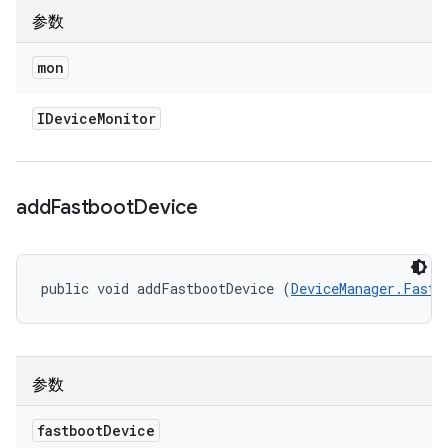
参数
mon
IDevice
Monitor
add
Fastboot
Device
public void addFastbootDevice (
DeviceManager.Fastb
参数
fastboot
Device