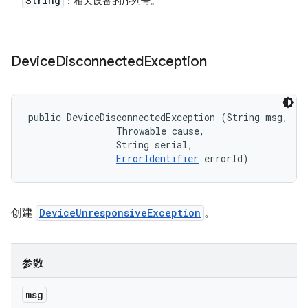
String
：相关设备的序列号。
Device
Disconnected
Exception
public DeviceDisconnectedException (String msg, 

                Throwable cause, 

                String serial, 

ErrorIdentifier
 errorId)
创建
DeviceUnresponsiveException
。
参数
msg