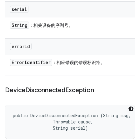
serial
String
：相关设备的序列号。
error
Id
Error
Identifier
：相应错误的错误标识符。
Device
Disconnected
Exception
public DeviceDisconnectedException (String msg, 

                Throwable cause, 

                String serial)