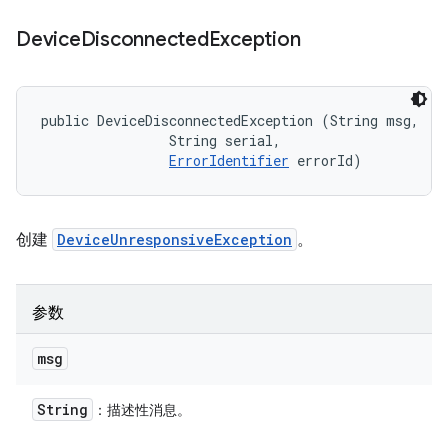
Device
Disconnected
Exception
public DeviceDisconnectedException (String msg, 

                String serial, 

ErrorIdentifier
 errorId)
创建
DeviceUnresponsiveException
。
参数
msg
String
：描述性消息。