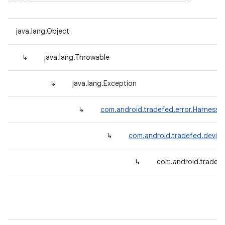
java.lang.Object
↳
java.lang.Throwable
↳
java.lang.Exception
↳
com.android.tradefed.error.HarnessE
↳
com.android.tradefed.device
↳
com.android.tradef