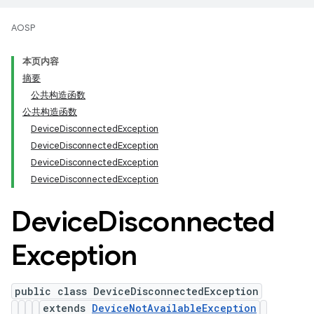
AOSP
本页内容
摘要
公共构造函数
公共构造函数
DeviceDisconnectedException
DeviceDisconnectedException
DeviceDisconnectedException
DeviceDisconnectedException
Device
Disconnected
Exception
public class DeviceDisconnectedException
extends
DeviceNotAvailableException