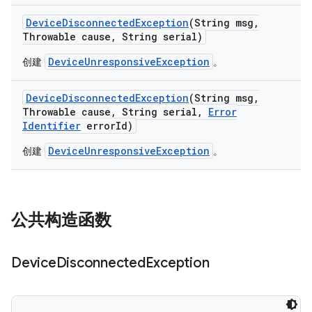
Device
Disconnected
Exception
(String msg
,
Throwable cause
,
String serial)
DeviceUnresponsiveException
创建
。
Device
Disconnected
Exception
(String msg
,
Throwable cause
,
String serial
,
Error
Identifier
error
Id)
DeviceUnresponsiveException
创建
。
公共构造函数
Device
Disconnected
Exception