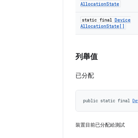
Allocation
State
static final
Device
Allocation
State[]
列舉值
已分配
public static final 
De
裝置目前已分配給測試