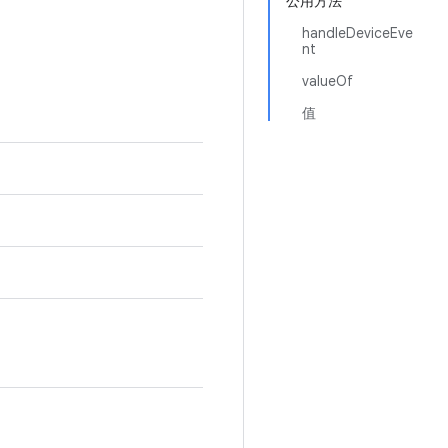
公用方法
handleDeviceEve
nt
valueOf
值