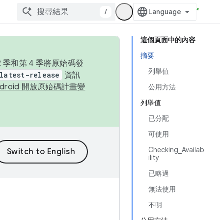
/
這個頁面中的內容
摘要
季和第 4 季將原始碼發
列舉值
latest-release
資訊
ndroid 開放原始碼計畫變
公用方法
列舉值
已分配
可使用
Checking_Availab
ility
已略過
無法使用
不明