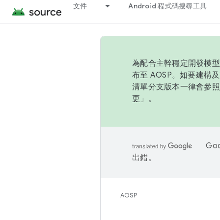
文件
Android 程式碼搜尋工具
為配合主幹穩定開發模型，
布至 AOSP。如要建構及
清單分支版本一律會參照推
更
」。
Go
出錯。
AOSP