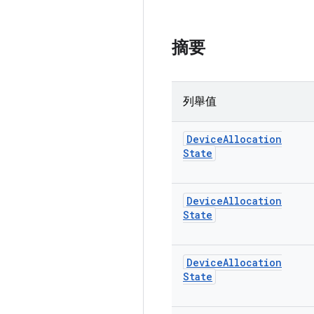
摘要
列舉值
Device
Allocation
State
Device
Allocation
State
Device
Allocation
State