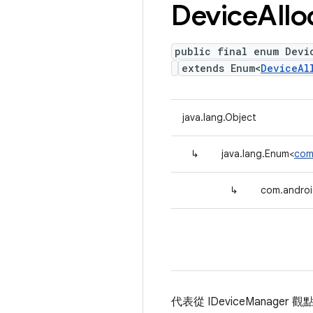
Device
Allo
public final enum Devi
extends Enum<
DeviceAl
java.lang.Object
↳
java.lang.Enum<
com
↳
com.androi
代表從 IDeviceManage