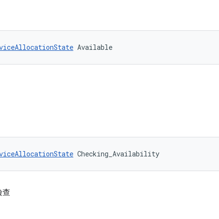
viceAllocationState
 Available
viceAllocationState
 Checking_Availability
檢查