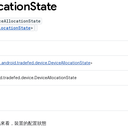
cation
State
ceAllocationState
locationState
>
.android.tradefed.device.DeviceAllocationState
>
d.tradefed.device.DeviceAllocationState
r 觀點來看，裝置的配置狀態