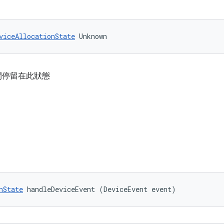
viceAllocationState
 Unknown
間停留在此狀態
nState
 handleDeviceEvent (DeviceEvent event)