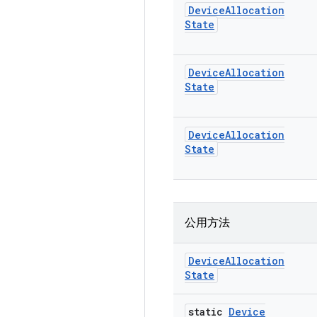
Device
Allocation
State
Device
Allocation
State
Device
Allocation
State
公用方法
Device
Allocation
State
static
Device