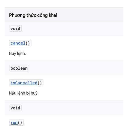
Phương thức công khai
void
cancel
()
Huỷ lệnh.
boolean
is
Cancelled
()
Nếu lệnh bị huỷ.
void
run
()