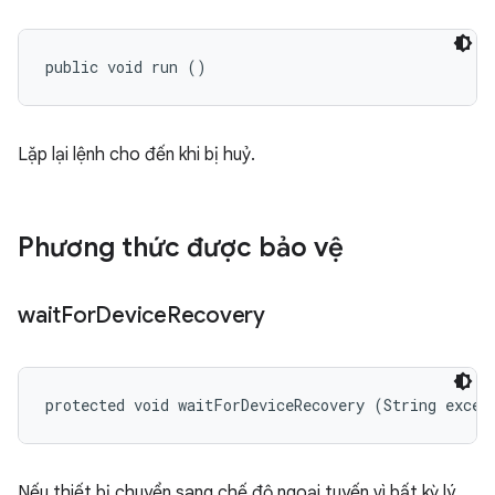
public void run ()
Lặp lại lệnh cho đến khi bị huỷ.
Phương thức được bảo vệ
wait
For
Device
Recovery
protected void waitForDeviceRecovery (String excep
Nếu thiết bị chuyển sang chế độ ngoại tuyến vì bất kỳ lý