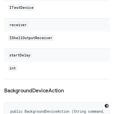
ITest
Device
receiver
IShell
Output
Receiver
start
Delay
int
Background
Device
Action
public BackgroundDeviceAction (String command, 
