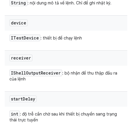
String
: nội dung mô tả về lệnh. Chỉ để ghi nhật ký.
device
ITest
Device
: thiết bị để chạy lệnh
receiver
IShell
Output
Receiver
: bộ nhận để thu thập đầu ra
của lệnh
start
Delay
int
: độ trễ cần chờ sau khi thiết bị chuyển sang trạng
thái trực tuyến