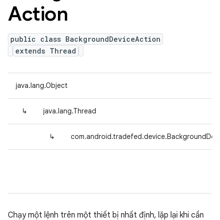
Action
public class BackgroundDeviceAction
extends Thread
java.lang.Object
↳
java.lang.Thread
↳
com.android.tradefed.device.BackgroundDev
Chạy một lệnh trên một thiết bị nhất định, lặp lại khi cần