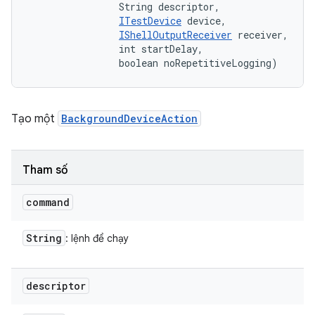
                String descriptor, 

ITestDevice
 device, 

IShellOutputReceiver
 receiver, 

                int startDelay, 

                boolean noRepetitiveLogging)
Tạo một
BackgroundDeviceAction
Tham số
command
String
: lệnh để chạy
descriptor