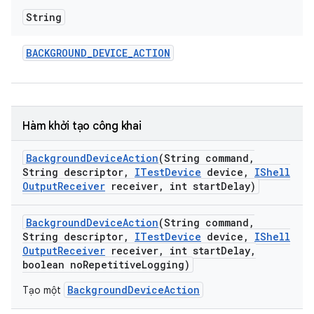
String
BACKGROUND
_
DEVICE
_
ACTION
Hàm khởi tạo công khai
Background
Device
Action
(String command
,
String descriptor
,
ITest
Device
device
,
IShell
Output
Receiver
receiver
,
int start
Delay)
Background
Device
Action
(String command
,
String descriptor
,
ITest
Device
device
,
IShell
Output
Receiver
receiver
,
int start
Delay
,
boolean no
Repetitive
Logging)
BackgroundDeviceAction
Tạo một