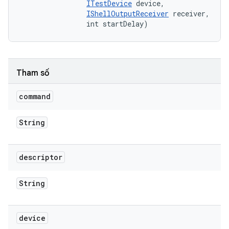
ITestDevice
 device, 

IShellOutputReceiver
 receiver, 

                int startDelay)
Tham số
command
String
descriptor
String
device