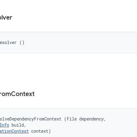
lver
Resolver ()
rom
Context
olveDependencyFromContext (File dependency, 

Info
 build, 

ationContext
 context)