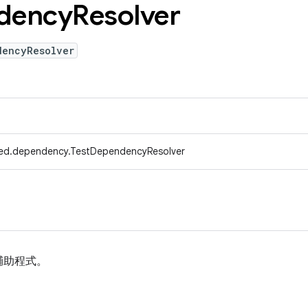
dency
Resolver
dencyResolver
fed.dependency.TestDependencyResolver
輔助程式。