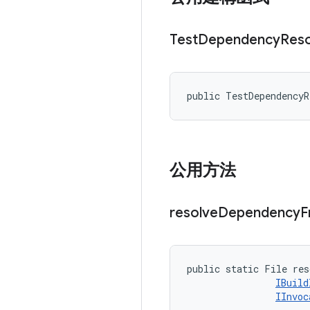
Test
Dependency
Reso
public TestDependency
公用方法
resolve
Dependency
F
public static File res
IBuild
IInvoc