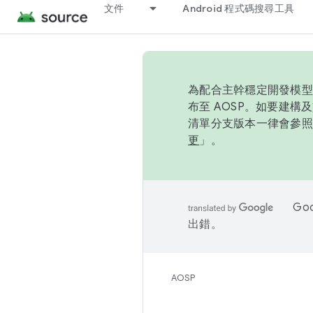
文件
Android 程式碼搜尋工具
為配合主幹穩定開發模型，
布至 AOSP。如要建構及
清單分支版本一律會參照推
更
」。
Go
出錯。
AOSP