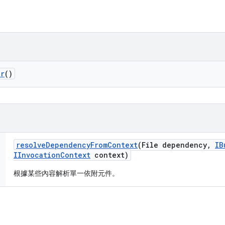
er
()
resolve
Dependency
From
Context
(File dependency
,
IB
IInvocation
Context
context)
根據某些內容解析單一依附元件。