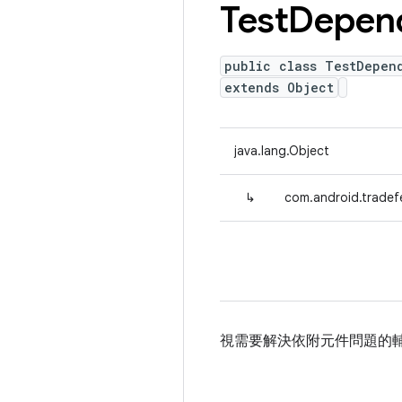
Test
Depen
public class TestDepen
extends Object
java.lang.Object
↳
com.android.trade
視需要解決依附元件問題的