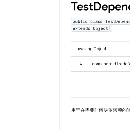
Test
Depen
public class TestDepen
extends Object
java.lang.Object
↳
com.android.trade
用于在需要时解决依赖项的