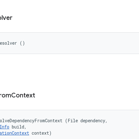
lver
Resolver ()
rom
Context
olveDependencyFromContext (File dependency, 

Info
 build, 

ationContext
 context)