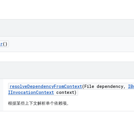
er
()
resolve
Dependency
From
Context
(File dependency
,
IB
IInvocation
Context
context)
根据某些上下文解析单个依赖项。