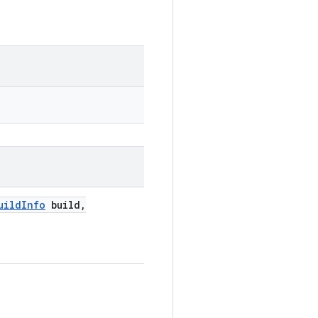
uild
Info
build
,