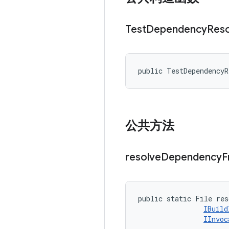
Test
Dependency
Reso
public TestDependency
公共方法
resolve
Dependency
F
public static File res
IBuild
IInvoc