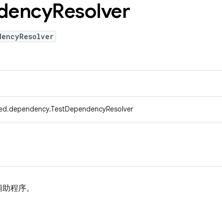
dency
Resolver
dencyResolver
fed.dependency.TestDependencyResolver
辅助程序。