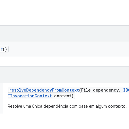
er
()
resolve
Dependency
From
Context
(File dependency
,
IB
IInvocation
Context
context)
Resolve uma única dependência com base em algum contexto.