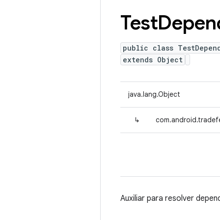
Test
Depen
public class TestDepen
extends Object
java.lang.Object
↳
com.android.trade
Auxiliar para resolver depen