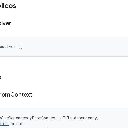
licos
lver
Resolver ()
s
rom
Context
olveDependencyFromContext (File dependency, 

Info
 build, 
