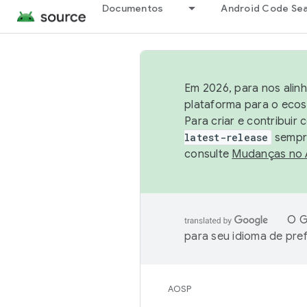
Documentos
Android Code Se
Em 2026, para nos alin
plataforma para o ecos
Para criar e contribuir
latest-release
sempre
consulte
Mudanças no
O G
para seu idioma de pre
AOSP