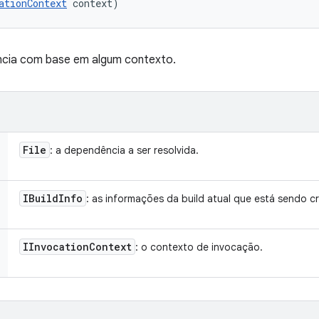
ationContext
 context)
ncia com base em algum contexto.
File
: a dependência a ser resolvida.
IBuild
Info
: as informações da build atual que está sendo cr
IInvocation
Context
: o contexto de invocação.