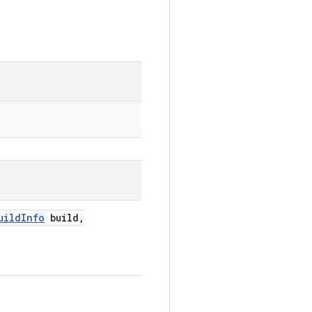
uild
Info
build
,