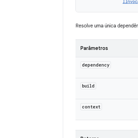
IInvoc
Resolve uma única dependê
Parâmetros
dependency
build
context