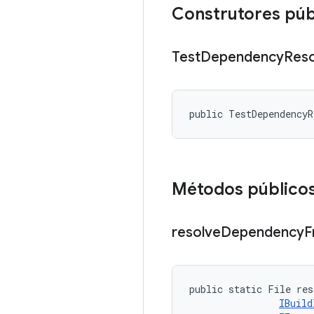
Construtores púb
Test
Dependency
Reso
public TestDependency
Métodos público
resolve
Dependency
F
public static File res
IBuild