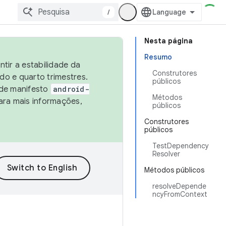
/
Nesta página
Resumo
tir a estabilidade da
Construtores
o e quarto trimestres.
públicos
 de manifesto
android-
Métodos
ara mais informações,
públicos
Construtores
públicos
TestDependency
Resolver
Métodos públicos
resolveDepende
ncyFromContext