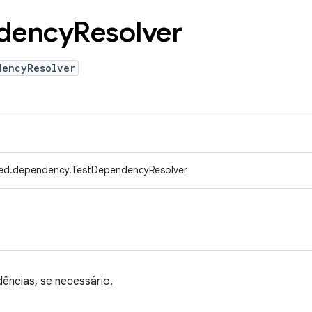
dency
Resolver
dencyResolver
fed.dependency.TestDependencyResolver
dências, se necessário.