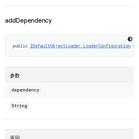
add
Dependency
public 
IDefaultObjectLoader.LoaderConfiguration
 ad
参数
dependency
String
返回