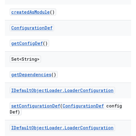
created
As
Module
()
Configuration
Def
get
Config
Def
()
Set<String>
get
Dependencies
()
IDefault
Object
Loader
.
Loader
Configuration
set
Configuration
Def
(
Configuration
Def
config
Def)
IDefault
Object
Loader
.
Loader
Configuration