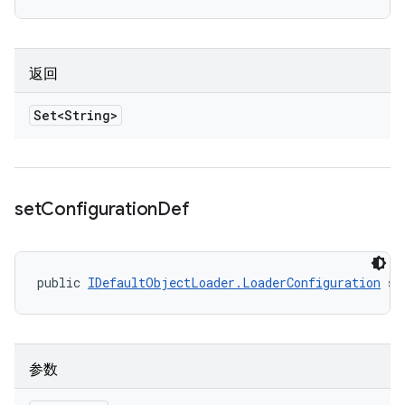
返回
Set<String>
set
Configuration
Def
public 
IDefaultObjectLoader.LoaderConfiguration
 se
参数