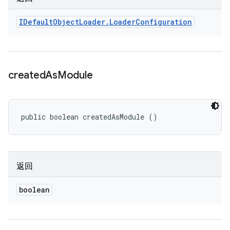
IDefault
Object
Loader
.
Loader
Configuration
created
As
Module
public boolean createdAsModule ()
返回
boolean