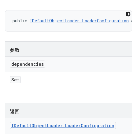
public 
IDefaultObjectLoader.LoaderConfiguration
 ad
参数
dependencies
Set
返回
IDefault
Object
Loader
.
Loader
Configuration