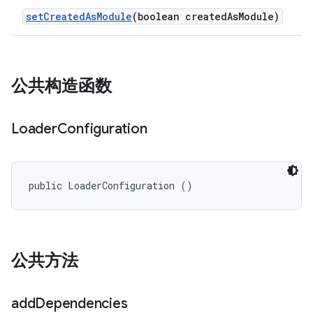
set
Created
As
Module
(boolean created
As
Module)
公共构造函数
Loader
Configuration
public LoaderConfiguration ()
公共方法
add
Dependencies