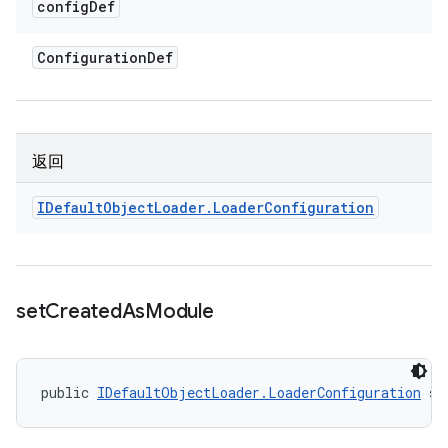
config
Def
Configuration
Def
返回
IDefault
Object
Loader
.
Loader
Configuration
set
Created
As
Module
public 
IDefaultObjectLoader.LoaderConfiguration
 se