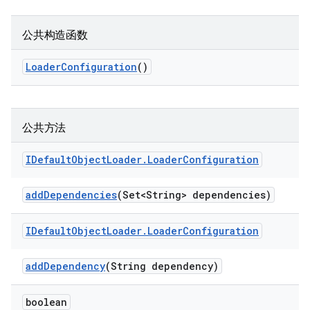
公共构造函数
Loader
Configuration
()
公共方法
IDefault
Object
Loader
.
Loader
Configuration
add
Dependencies
(Set<String> dependencies)
IDefault
Object
Loader
.
Loader
Configuration
add
Dependency
(String dependency)
boolean