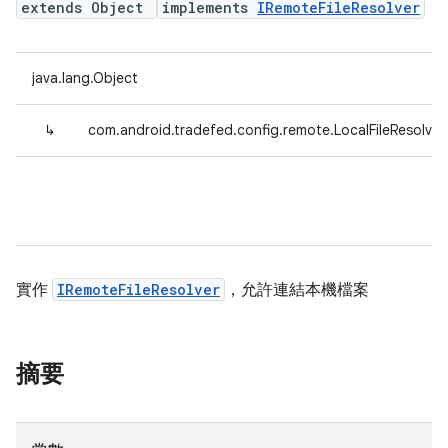
extends Object
implements
IRemoteFileResolver
java.lang.Object
↳
com.android.tradefed.config.remote.LocalFileResolver
實作
IRemoteFileResolver
，允許連結本機檔案
摘要