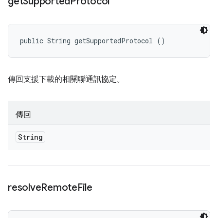
get
Supported
Protocol
public String getSupportedProtocol ()
傳回支援下載的相關聯通訊協定。
傳回
String
resolve
Remote
File