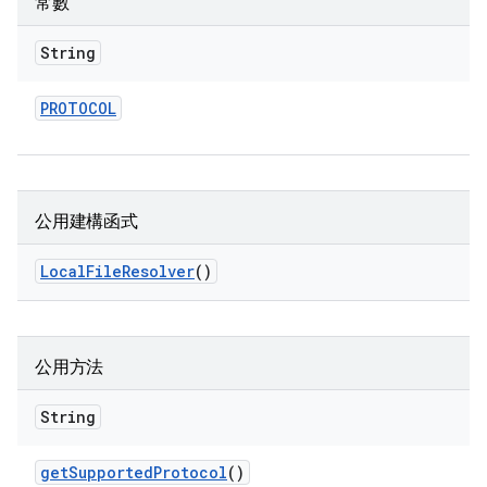
常數
String
PROTOCOL
公用建構函式
Local
File
Resolver
()
公用方法
String
get
Supported
Protocol
()