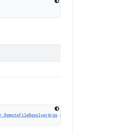
r.RemoteFileResolverArgs
 args)