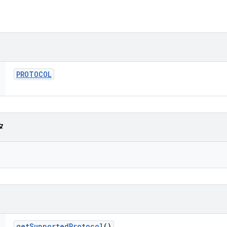
PROTOCOL
タ
get
Supported
Protocol
()