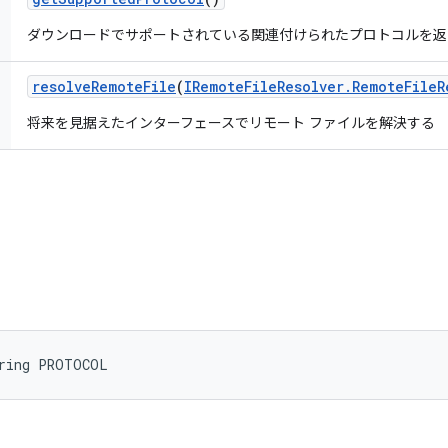
ダウンロードでサポートされている関連付けられたプロトコルを返
resolve
Remote
File
(
IRemote
File
Resolver
.
Remote
File
R
将来を見据えたインターフェースでリモート ファイルを解決する
tring PROTOCOL