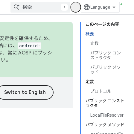
/
このページの内容
概要
の安定性を確保するため、
定数
投稿には、
android-
、常に AOSP にプッシ
パブリック コン
ストラクタ
さい。
パブリック メソ
ッド
定数
プロトコル
パブリック コンスト
ラクタ
LocalFileResolver
パブリック メソッド