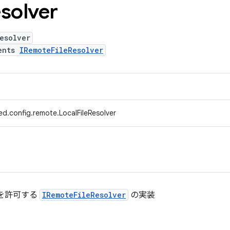
solver
esolver
ents
IRemoteFileResolver
d.config.remote.LocalFileResolver
を許可する
IRemoteFileResolver
の実装