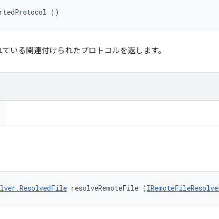
rtedProtocol ()
れている関連付けられたプロトコルを返します。
lver.ResolvedFile
 resolveRemoteFile (
IRemoteFileResolve