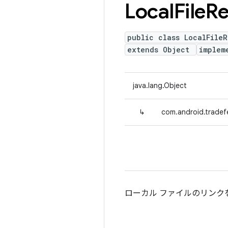
Local
File
Re
public class LocalFileR
extends Object
implem
java.lang.Object
↳
com.android.tradefe
ローカル ファイルのリンク