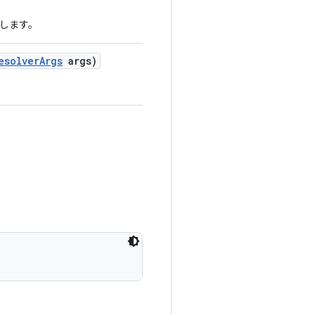
します。
esolver
Args
args)