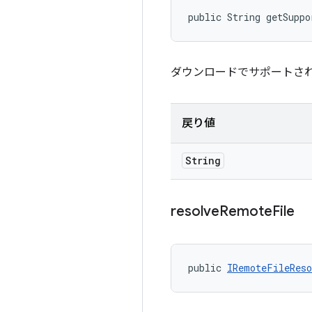
public String getSuppo
ダウンロードでサポートさ
戻り値
String
resolve
Remote
File
public 
IRemoteFileReso