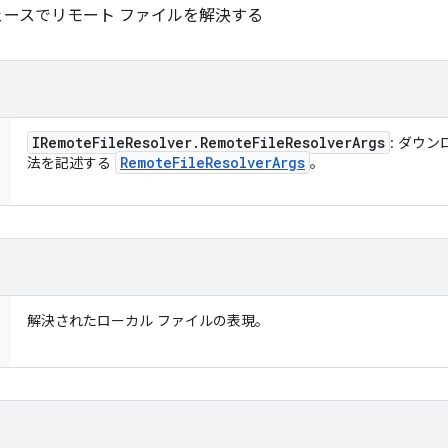
ースでリモート ファイルを解決する
IRemote
File
Resolver
.
Remote
File
Resolver
Args
: ダウ
Remote
File
Resolver
Args
法を記述する
。
解決されたローカル ファイルの表現。