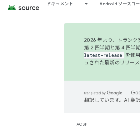
ドキュメント
Android ソース
2026 年より、トラ
第 2 四半期と第 4 四
latest-release
を使用
ュされた最新のリリース
Go
翻訳しています。AI 
AOSP