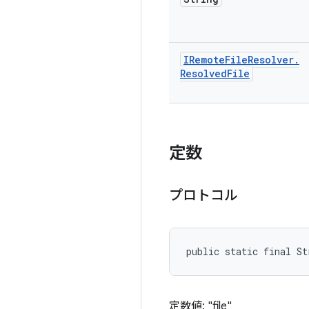
IRemote
File
Resolver
.
Resolved
File
定数
プロトコル
public static final S
定数値: "file"