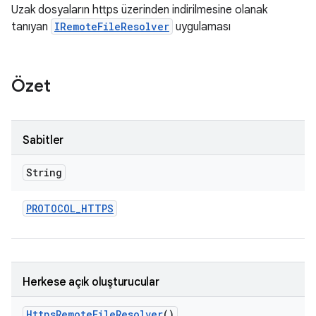
Uzak dosyaların https üzerinden indirilmesine olanak
tanıyan
IRemoteFileResolver
uygulaması
Özet
Sabitler
String
PROTOCOL
_
HTTPS
Herkese açık oluşturucular
Https
Remote
File
Resolver
()