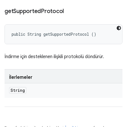
get
Supported
Protocol
public String getSupportedProtocol ()
İndirme için desteklenen ilişkili protokolü döndürür.
İlerlemeler
String