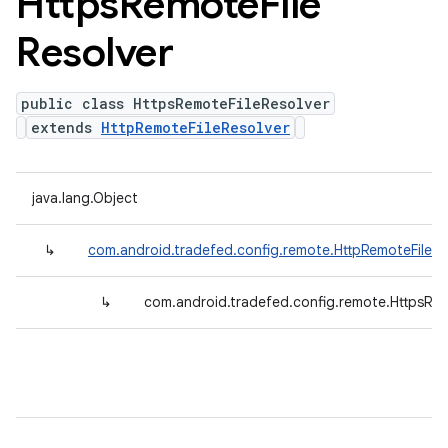
Https
Remote
File
Resolver
public class HttpsRemoteFileResolver
extends
HttpRemoteFileResolver
java.lang.Object
↳
com.android.tradefed.config.remote.HttpRemoteFileRe
↳
com.android.tradefed.config.remote.HttpsRem