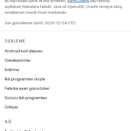
Bu sayfadaki içerik ve kod örnekleri,
İçerik Lisansı
sayfasında
açıklanan lisanslara tabidir. Java ve OpenJDK, Oracle ve/veya satış
ortaklarının tescilli ticari markasıdır.
Son güncelleme tarihi: 2025-12-04 UTC.
DERLEME
Android kod deposu
Gereksinimler
İndirme
İkili programları önizle
Fabrika ayarı görüntüleri
Sürücü ikili programları
GitHub
AĞ