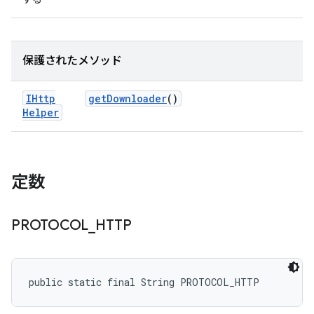
保護されたメソッド
IHttp
get
Downloader
()
Helper
定数
PROTOCOL
_
HTTP
public static final String PROTOCOL_HTTP