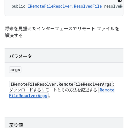
public 
IRemoteFileResolver.ResolvedFile
 resolveRem
将来を見据えたインターフェースでリモート ファイルを
解決する
パラメータ
args
IRemote
File
Resolver
.
Remote
File
Resolver
Args
:
Remote
ダウンロードするリモートとその方法を記述する
File
Resolver
Args
。
戻り値