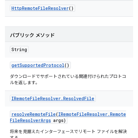
Http
Remote
File
Resolver
()
パブリック メソッド
String
get
Supported
Protocol
()
ダウンロードでサポートされている関連付けられたプロトコ
ルを返します。
IRemote
File
Resolver
.
Resolved
File
resolve
Remote
File
(
IRemote
File
Resolver
.
Remote
File
Resolver
Args
args)
将来を見据えたインターフェースでリモート ファイルを解決
する