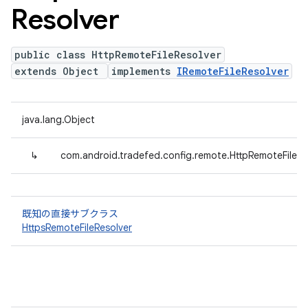
Resolver
public class HttpRemoteFileResolver
extends Object
implements
IRemoteFileResolver
java.lang.Object
↳
com.android.tradefed.config.remote.HttpRemoteFileRe
既知の直接サブクラス
HttpsRemoteFileResolver