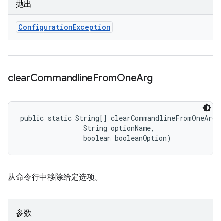
抛出
Configuration
Exception
clear
Commandline
From
One
Arg
public static String[] clearCommandlineFromOneArg 
                String optionName, 

                boolean booleanOption)
从命令行中移除给定选项。
参数