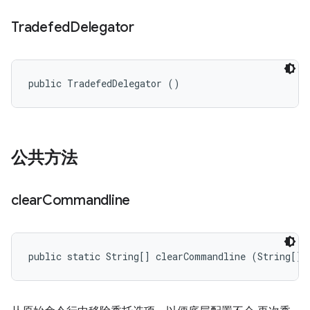
Tradefed
Delegator
public TradefedDelegator ()
公共方法
clear
Commandline
public static String[] clearCommandline (String[] 