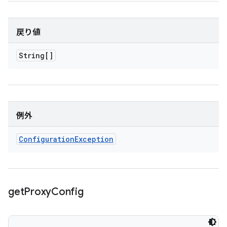
戻り値
String[]
例外
Configuration
Exception
get
Proxy
Config