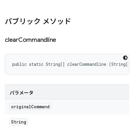
パブリック メソッド
clear
Commandline
public static String[] clearCommandline (String[] 
パラメータ
original
Command
String