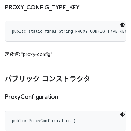
PROXY
_
CONFIG
_
TYPE
_
KEY
public static final String PROXY_CONFIG_TYPE_KEY
定数値: "proxy-config"
パブリック コンストラクタ
Proxy
Configuration
public ProxyConfiguration ()