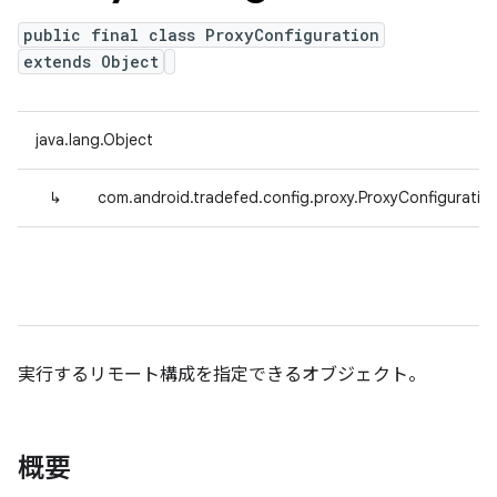
public final class ProxyConfiguration
extends Object
java.lang.Object
↳
com.android.tradefed.config.proxy.ProxyConfiguratio
実行するリモート構成を指定できるオブジェクト。
概要