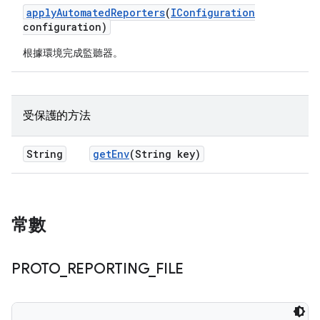
apply
Automated
Reporters
(
IConfiguration
configuration)
根據環境完成監聽器。
受保護的方法
String
get
Env
(String key)
常數
PROTO
_
REPORTING
_
FILE