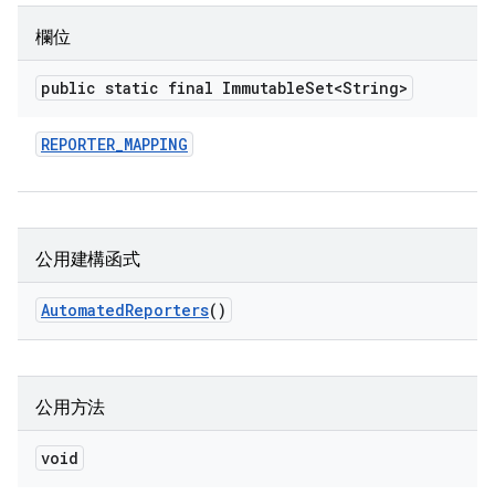
欄位
public static final Immutable
Set<String>
REPORTER
_
MAPPING
公用建構函式
Automated
Reporters
()
公用方法
void