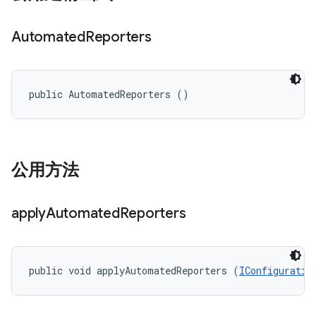
Automated
Reporters
public AutomatedReporters ()
公用方法
apply
Automated
Reporters
public void applyAutomatedReporters (
IConfiguratio