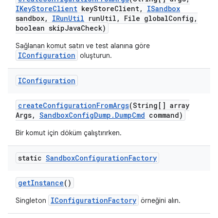
IKey
Store
Client
key
Store
Client
,
ISandbox
sandbox
,
IRun
Util
run
Util
,
File global
Config
,
boolean skip
Java
Check)
Sağlanan komut satırı ve test alanına göre
IConfiguration
oluşturun.
IConfiguration
create
Configuration
From
Args
(String[] array
Args
,
Sandbox
Config
Dump
.
Dump
Cmd
command)
Bir komut için döküm çalıştırırken.
static
Sandbox
Configuration
Factory
get
Instance
()
IConfigurationFactory
Singleton
örneğini alın.