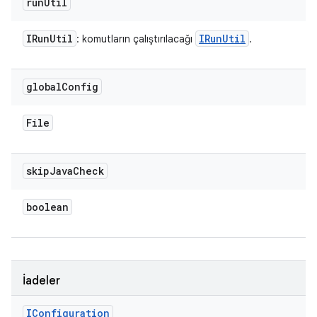
run
Util
IRun
Util
IRun
Util
: komutların çalıştırılacağı
.
global
Config
File
skip
Java
Check
boolean
İadeler
IConfiguration