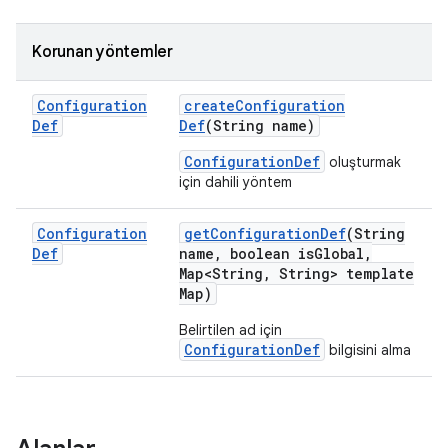
Korunan yöntemler
Configuration
create
Configuration
Def
Def
(String name)
ConfigurationDef
oluşturmak
için dahili yöntem
Configuration
get
Configuration
Def
(String
Def
name
,
boolean is
Global
,
Map<String
,
String> template
Map)
Belirtilen ad için
ConfigurationDef
bilgisini alma