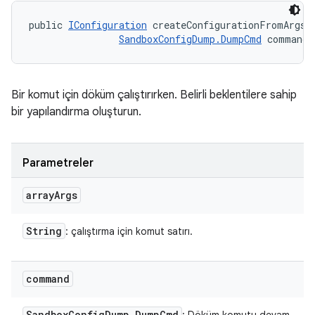
public 
IConfiguration
 createConfigurationFromArgs (
SandboxConfigDump.DumpCmd
 command)
Bir komut için döküm çalıştırırken. Belirli beklentilere sahip
bir yapılandırma oluşturun.
Parametreler
array
Args
String
: çalıştırma için komut satırı.
command
Sandbox
Config
Dump
.
Dump
Cmd