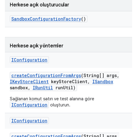
Herkese açık oluşturucular
Sandbox
Configuration
Factory
()
Herkese açık yöntemler
IConfiguration
create
Configuration
From
Args
(String[] args
,
IKey
Store
Client
key
Store
Client
,
ISandbox
sandbox
,
IRun
Util
run
Util)
Sağlanan komut satırı ve test alanına göre
IConfiguration
oluşturun.
IConfiguration
create
Configuration
From
Args
(String[] args
,