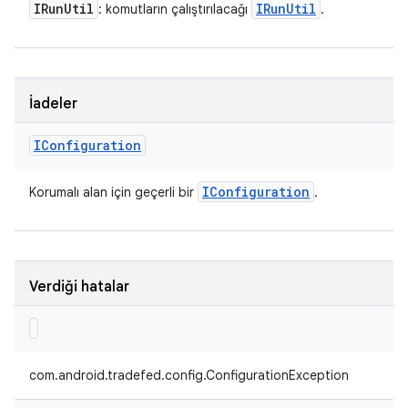
IRun
Util
IRun
Util
: komutların çalıştırılacağı
.
İadeler
IConfiguration
IConfiguration
Korumalı alan için geçerli bir
.
Verdiği hatalar
com.android.tradefed.config.ConfigurationException