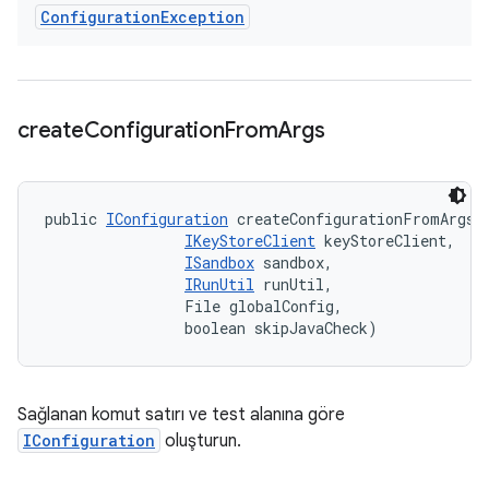
Configuration
Exception
create
Configuration
From
Args
public 
IConfiguration
 createConfigurationFromArgs (
IKeyStoreClient
 keyStoreClient, 

ISandbox
 sandbox, 

IRunUtil
 runUtil, 

                File globalConfig, 

                boolean skipJavaCheck)
Sağlanan komut satırı ve test alanına göre
IConfiguration
oluşturun.