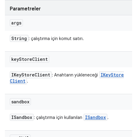
Parametreler
args
String
: çalıştırma için komut satırı.
key
Store
Client
IKey
Store
Client
IKey
Store
: Anahtarın yükleneceği
Client
.
sandbox
ISandbox
ISandbox
: çalıştırma için kullanılan
.