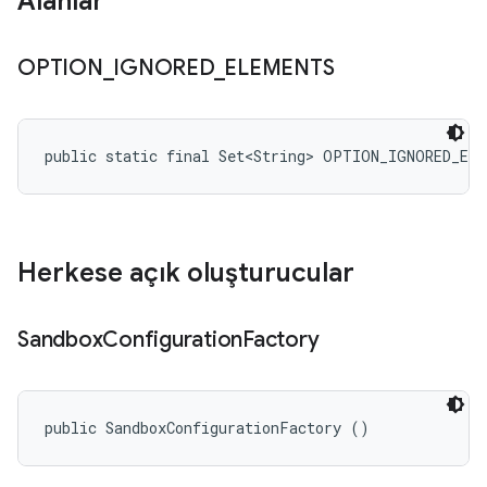
Alanlar
OPTION
_
IGNORED
_
ELEMENTS
public static final Set<String> OPTION_IGNORED_EL
Herkese açık oluşturucular
Sandbox
Configuration
Factory
public SandboxConfigurationFactory ()