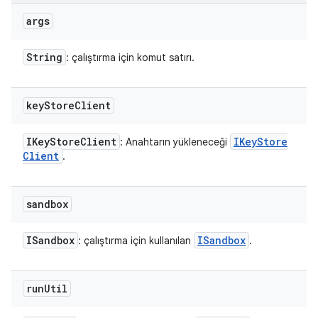
args
String
: çalıştırma için komut satırı.
key
Store
Client
IKey
Store
Client
IKey
Store
: Anahtarın yükleneceği
Client
.
sandbox
ISandbox
ISandbox
: çalıştırma için kullanılan
.
run
Util