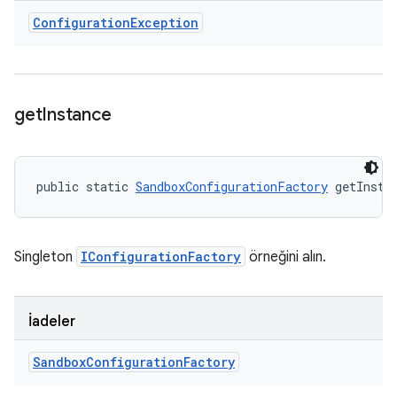
Configuration
Exception
get
Instance
public static 
SandboxConfigurationFactory
 getInsta
Singleton
IConfigurationFactory
örneğini alın.
İadeler
Sandbox
Configuration
Factory