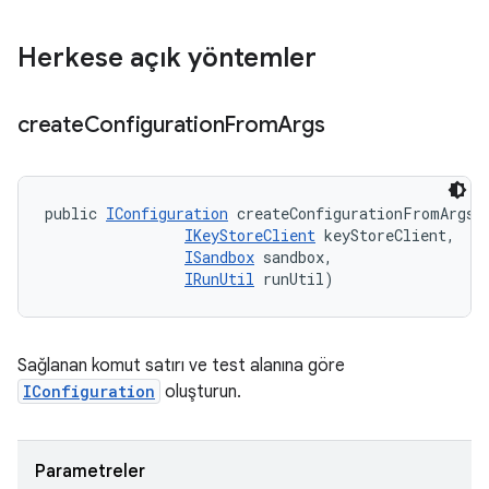
Herkese açık yöntemler
create
Configuration
From
Args
public 
IConfiguration
 createConfigurationFromArgs (
IKeyStoreClient
 keyStoreClient, 

ISandbox
 sandbox, 

IRunUtil
 runUtil)
Sağlanan komut satırı ve test alanına göre
IConfiguration
oluşturun.
Parametreler