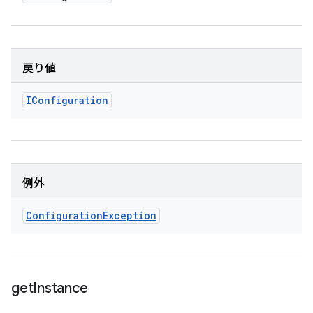
戻り値
IConfiguration
例外
Configuration
Exception
get
Instance