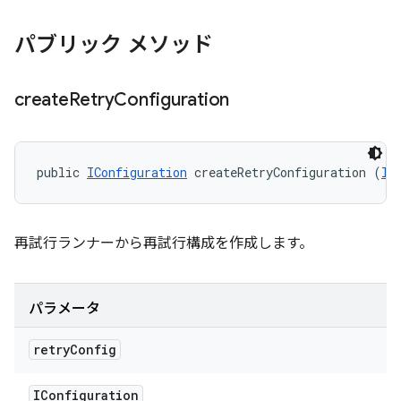
パブリック メソッド
create
Retry
Configuration
public 
IConfiguration
 createRetryConfiguration (
IC
再試行ランナーから再試行構成を作成します。
パラメータ
retry
Config
IConfiguration