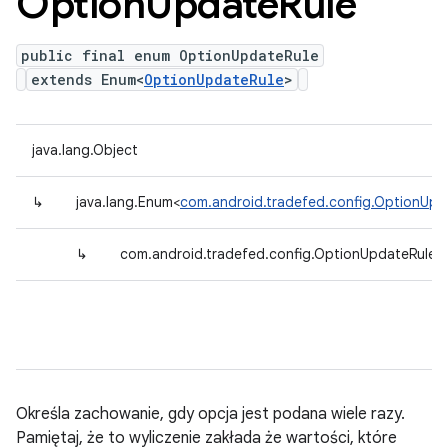
Option
Update
Rule
public final enum OptionUpdateRule
extends Enum<
OptionUpdateRule
>
java.lang.Object
↳
java.lang.Enum<
com.android.tradefed.config.OptionUpd
↳
com.android.tradefed.config.OptionUpdateRule
Określa zachowanie, gdy opcja jest podana wiele razy.
Pamiętaj, że to wyliczenie zakłada że wartości, które