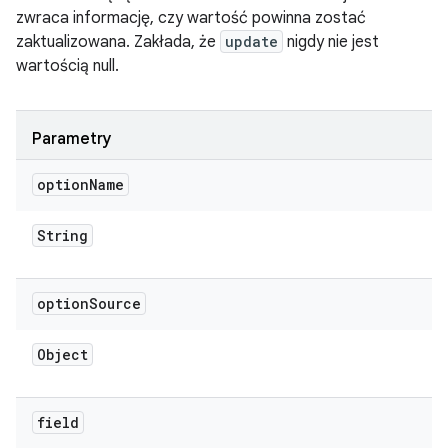
zwraca informację, czy wartość powinna zostać
zaktualizowana. Zakłada, że
update
nigdy nie jest
wartością null.
Parametry
option
Name
String
option
Source
Object
field