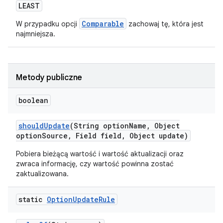
LEAST
Comparable
W przypadku opcji
zachowaj tę, która jest
najmniejsza.
Metody publiczne
boolean
should
Update
(String option
Name
,
Object
option
Source
,
Field field
,
Object update)
Pobiera bieżącą wartość i wartość aktualizacji oraz
zwraca informację, czy wartość powinna zostać
zaktualizowana.
static
Option
Update
Rule