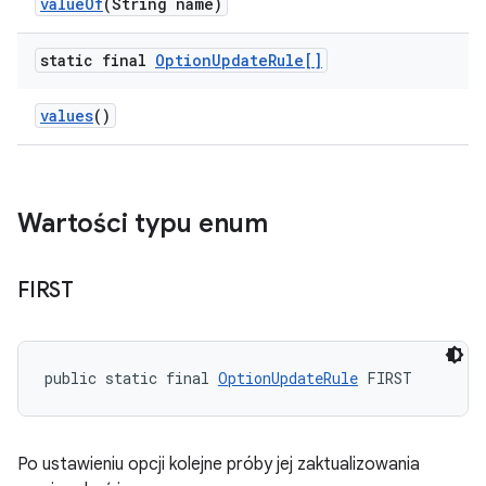
value
Of
(String name)
static final
Option
Update
Rule[]
values
()
Wartości typu enum
FIRST
public static final 
OptionUpdateRule
 FIRST
Po ustawieniu opcji kolejne próby jej zaktualizowania