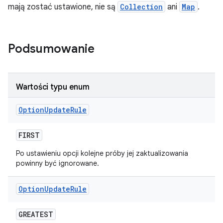
mają zostać ustawione, nie są
Collection
ani
Map
.
Podsumowanie
Wartości typu enum
Option
Update
Rule
FIRST
Po ustawieniu opcji kolejne próby jej zaktualizowania
powinny być ignorowane.
Option
Update
Rule
GREATEST