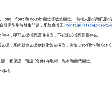
、long、float 和 double 欄位等數值欄位。 包括未裝箱和已裝箱的
數來配合所需型別時發生問題，系統會擲回
ConfigurationExceptio
e 物件中，即可支援檔案選項欄位，不必測試檔案是否存在。
系統就會支援參數化集合欄位，例如 List<File> 和 Set<S
開、受保護、預設 (套件) 存取權、私有和繼承欄位。
ser 移植