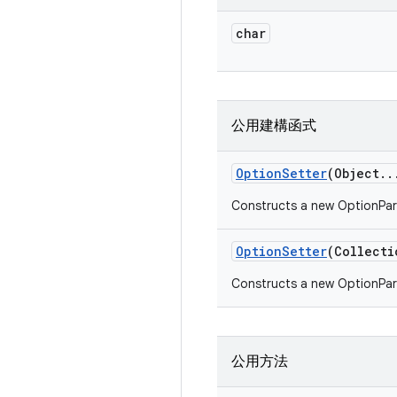
char
公用建構函式
Option
Setter
(Object
.
.
Constructs a new OptionPars
Option
Setter
(Collecti
Constructs a new OptionPars
公用方法