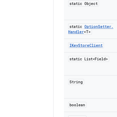
static Object
static
Option
Setter
.
Handler
<T>
IKey
Store
Client
static List<Field>
String
boolean