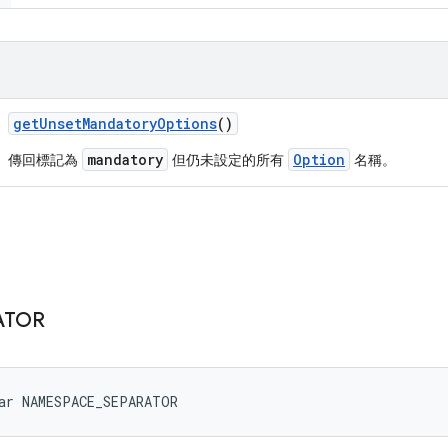
get
Unset
Mandatory
Options
()
mandatory
Option
傳回標記為
但仍未設定的所有
名稱。
ATOR
ar NAMESPACE_SEPARATOR