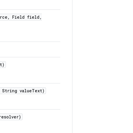
rce
,
Field field
,
t)
String value
Text)
esolver)