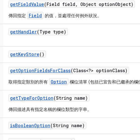
get
Field
Value
(Field field
,
Object option
Object)
Field
傳回指定
的值，並處理任何例外狀況。
get
Handler
(Type type)
get
Key
Store
()
get
Option
Fields
For
Class
(Class<?> option
Class)
Option
取得指定類別的所有
欄位清單 (包括已宣告和已繼承的欄
get
Type
For
Option
(String name)
傳回描述具有指定名稱的欄位類型的字串。
is
Boolean
Option
(String name)