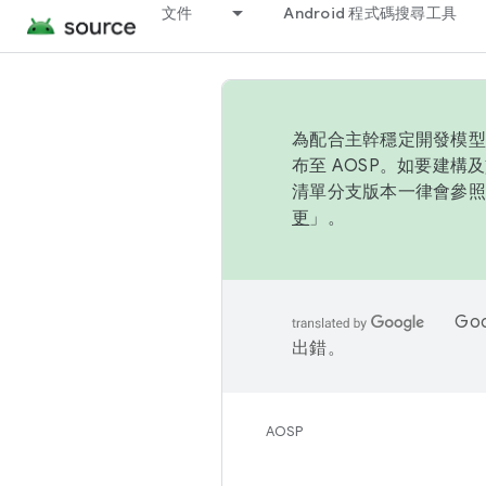
文件
Android 程式碼搜尋工具
為配合主幹穩定開發模型，
布至 AOSP。如要建構及
清單分支版本一律會參照推
更
」。
Go
出錯。
AOSP