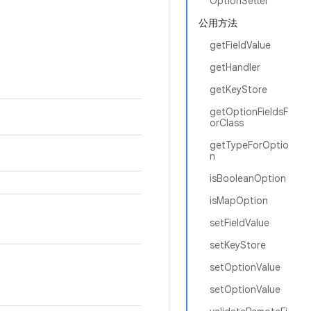
OptionSetter
公用方法
getFieldValue
getHandler
getKeyStore
getOptionFieldsF
orClass
getTypeForOptio
n
isBooleanOption
isMapOption
setFieldValue
setKeyStore
setOptionValue
setOptionValue