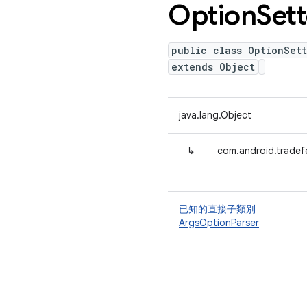
Option
Sett
public class OptionSett
extends Object
java.lang.Object
↳
com.android.tradef
已知的直接子類別
ArgsOptionParser