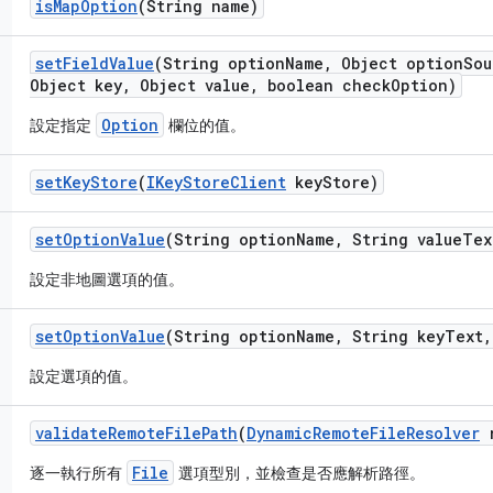
is
Map
Option
(String name)
set
Field
Value
(String option
Name
,
Object option
Sou
Object key
,
Object value
,
boolean check
Option)
Option
設定指定
欄位的值。
set
Key
Store
(
IKey
Store
Client
key
Store)
set
Option
Value
(String option
Name
,
String value
Tex
設定非地圖選項的值。
set
Option
Value
(String option
Name
,
String key
Text
,
設定選項的值。
validate
Remote
File
Path
(
Dynamic
Remote
File
Resolver
r
File
逐一執行所有
選項型別，並檢查是否應解析路徑。