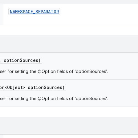
NAMESPACE
_
SEPARATOR
.
option
Sources)
er for setting the @Option fields of 'optionSources'.
on<Object> option
Sources)
er for setting the @Option fields of 'optionSources'.