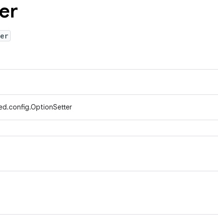
er
er
ed.config.OptionSetter