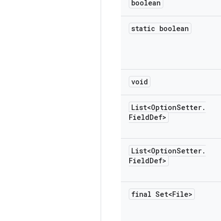
boolean
static boolean
void
List<Option
Setter
.
Field
Def>
List<Option
Setter
.
Field
Def>
final Set<File>