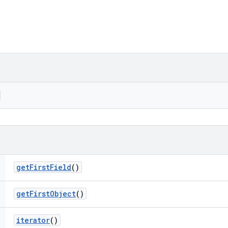
get
First
Field
()
get
First
Object
()
iterator
()