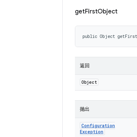
get
First
Object
public Object getFirs
返回
Object
抛出
Configuration
Exception