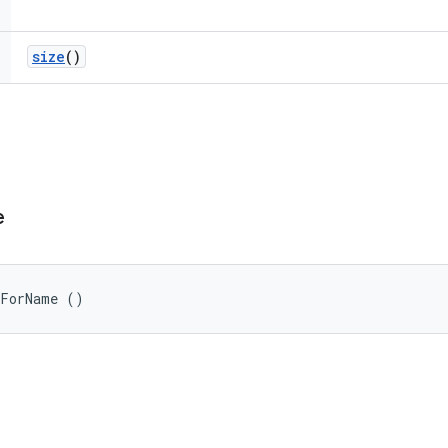
size
()
e
sForName ()