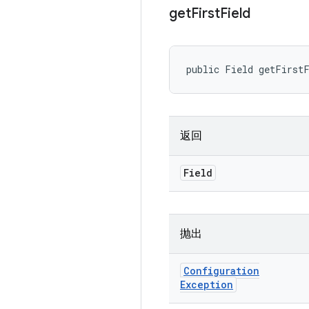
get
First
Field
public Field getFirst
返回
Field
抛出
Configuration
Exception