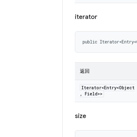
iterator
public Iterator<Entry
返回
Iterator<Entry<Object
,
Field>>
size