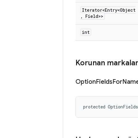
Iterator<Entry<Object
,
Field>>
int
Korunan markala
Option
Fields
For
Nam
protected OptionField