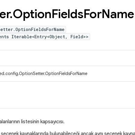
er
.
Option
Fields
For
Name
etter.OptionFieldsForName
ents Iterable<Entry<Object, Field>>
ed.config.OptionSetter.OptionFieldsForName
lanlarının listesinin kapsayıcısı.
klı seçenek kaynaklarında bulunabileceği ancak aynı seçenek ka