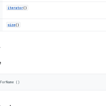
iterator
()
size
()
r
e
sForName ()