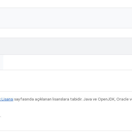
k Lisansı
sayfasında açıklanan lisanslara tabidir. Java ve OpenJDK, Oracle ve/v
.