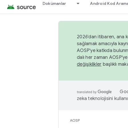
Dokümanlar
Android Kod Arama
2026'dan itibaren, ana k
sağlamak amacıyla kayn
AOSP'ye katkıda bulunm
dalı her zaman AOSP'ye 
değişiklikler
başlıklı maka
Goog
zeka teknolojisini kullanı
AOSP