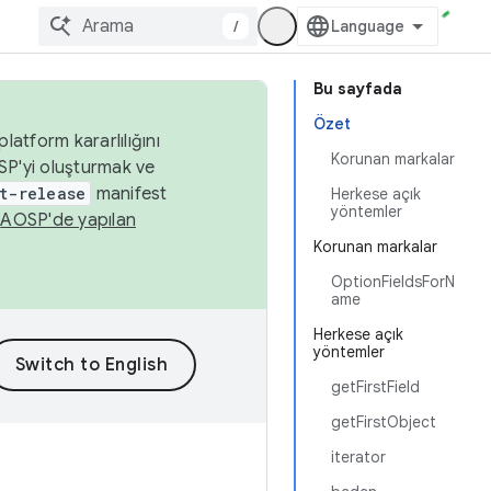
/
Bu sayfada
Özet
latform kararlılığını
Korunan markalar
SP'yi oluşturmak ve
t-release
manifest
Herkese açık
yöntemler
n
AOSP'de yapılan
Korunan markalar
OptionFieldsForN
ame
Herkese açık
yöntemler
getFirstField
getFirstObject
iterator