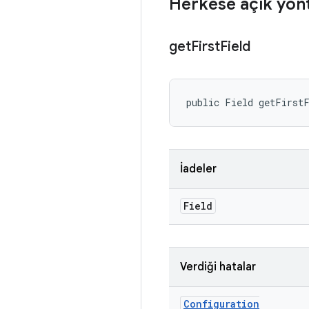
Herkese açık yön
get
First
Field
public Field getFirst
İadeler
Field
Verdiği hatalar
Configuration