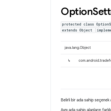
Option
Sett
protected class OptionS
extends Object
implem
java.lang.Object
↳
com.android.tradef
Belirli bir ada sahip seçenek a
Aynı ada sahip alanların far