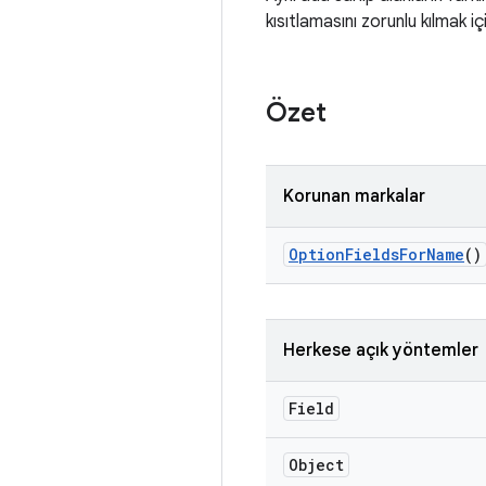
kısıtlamasını zorunlu kılmak için
Özet
Korunan markalar
Option
Fields
For
Name
()
Herkese açık yöntemler
Field
Object