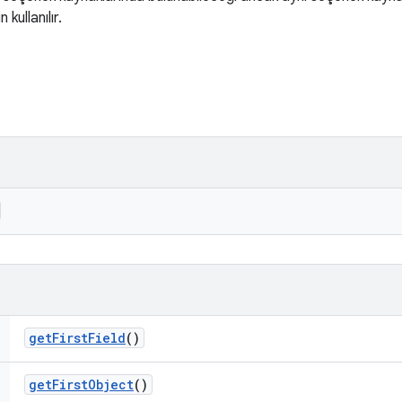
 kullanılır.
get
First
Field
()
get
First
Object
()