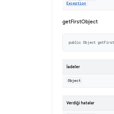
Exception
get
First
Object
public Object getFirs
İadeler
Object
Verdiği hatalar