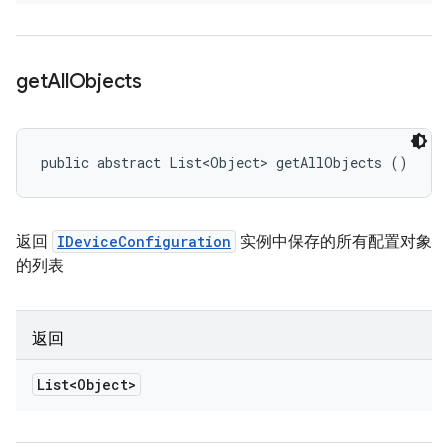
get
All
Objects
public abstract List<Object> getAllObjects ()
返回
IDeviceConfiguration
实例中保存的所有配置对象
的列表
返回
List<Object>