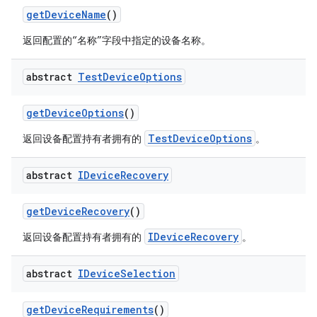
get
Device
Name
()
返回配置的“名称”字段中指定的设备名称。
abstract
Test
Device
Options
get
Device
Options
()
TestDeviceOptions
返回设备配置持有者拥有的
。
abstract
IDevice
Recovery
get
Device
Recovery
()
IDeviceRecovery
返回设备配置持有者拥有的
。
abstract
IDevice
Selection
get
Device
Requirements
()