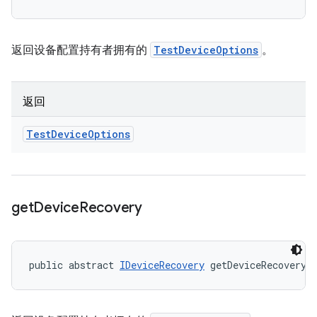
返回设备配置持有者拥有的
TestDeviceOptions
。
返回
Test
Device
Options
get
Device
Recovery
public abstract 
IDeviceRecovery
 getDeviceRecovery 