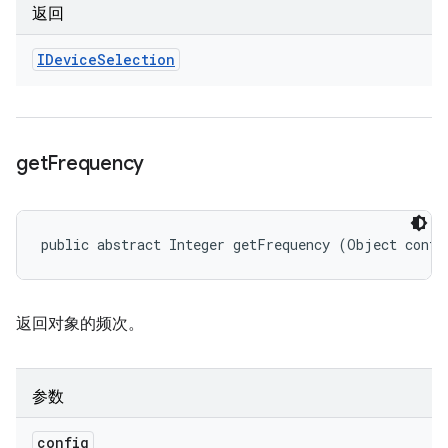
返回
IDevice
Selection
get
Frequency
public abstract Integer getFrequency (Object confi
返回对象的频次。
参数
config