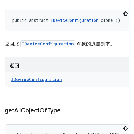
public abstract 
IDeviceConfiguration
 clone ()
返回此
IDeviceConfiguration
对象的浅层副本。
返回
IDevice
Configuration
get
All
Object
Of
Type