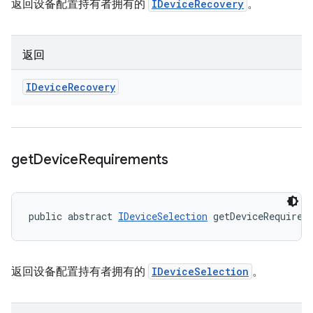
返回设备配置持有者拥有的
IDeviceRecovery
。
返回
IDevice
Recovery
get
Device
Requirements
public abstract 
IDeviceSelection
 getDeviceRequirem
返回设备配置持有者拥有的
IDeviceSelection
。