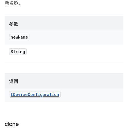
新名称。
参数
new
Name
String
返回
IDevice
Configuration
clone