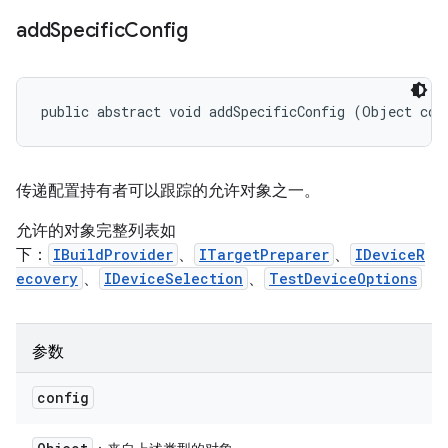
add
Specific
Config
public abstract void addSpecificConfig (Object con
传递配置持有者可以跟踪的允许对象之一。
允许的对象完整列表如
下：
IBuildProvider
、
ITargetPreparer
、
IDeviceR
ecovery
、
IDeviceSelection
、
TestDeviceOptions
参数
config