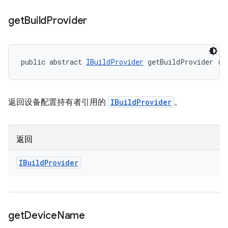
get
Build
Provider
public abstract 
IBuildProvider
 getBuildProvider ()
返回设备配置持有者引用的
IBuildProvider
。
返回
IBuild
Provider
get
Device
Name