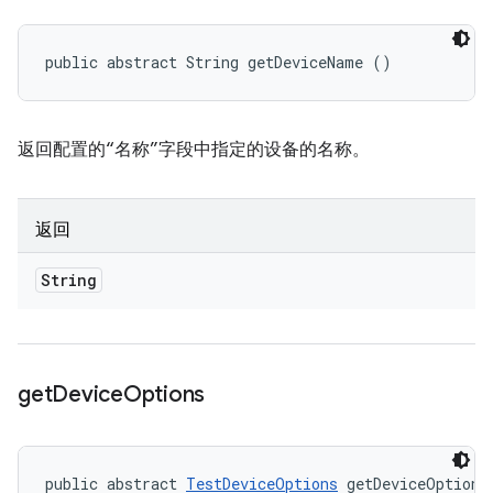
public abstract String getDeviceName ()
返回配置的“名称”字段中指定的设备的名称。
返回
String
get
Device
Options
public abstract 
TestDeviceOptions
 getDeviceOptions