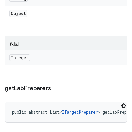
Object
返回
Integer
get
Lab
Preparers
public abstract List<
ITargetPreparer
> getLabPrepar