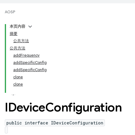
AOSP
本页内容
摘要
公共方法
公共方法
addFrequency
addSpecificConfig
addSpecificConfig
clone
clone
IDevice
Configuration
public interface IDeviceConfiguration