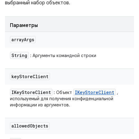
выбранный набор объектов.
Параметры
array
Args
String
: Аргументы командной строки
key
Store
Client
IKey
Store
Client
IKey
Store
Client
: Объект
,
используемый для получения конфиденциальной
информации из аргументов.
allowed
Objects