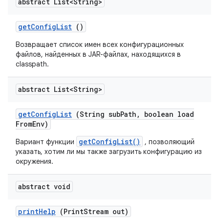
abstract List<String>
get
Config
List
()
Возвращает список имен всех конфигурационных
файлов, найденных в JAR-файлах, находящихся в
classpath.
abstract List<String>
get
Config
List
(String sub
Path
,
boolean load
From
Env)
getConfigList()
Вариант функции
, позволяющий
указать, хотим ли мы также загрузить конфигурацию из
окружения.
abstract void
print
Help
(Print
Stream out)