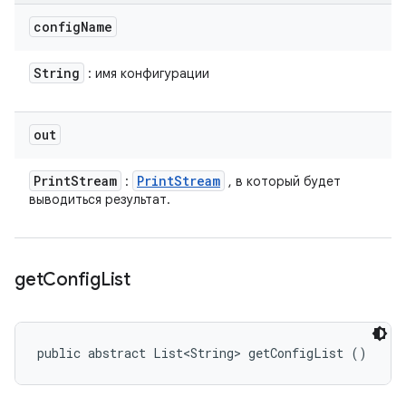
config
Name
String
: имя конфигурации
out
Print
Stream
Print
Stream
:
, в который будет
выводиться результат.
get
Config
List
public abstract List<String> getConfigList ()