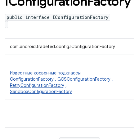
IConfiguration
Factory
public interface IConfigurationFactory
com.android.tradefed.config.IConfigurationFactory
Известные косвенные подклассы
ConfigurationFactory
,
GCSConfigurationFactory
,
RetryConfigurationFactory
,
SandboxConfigurationFactory