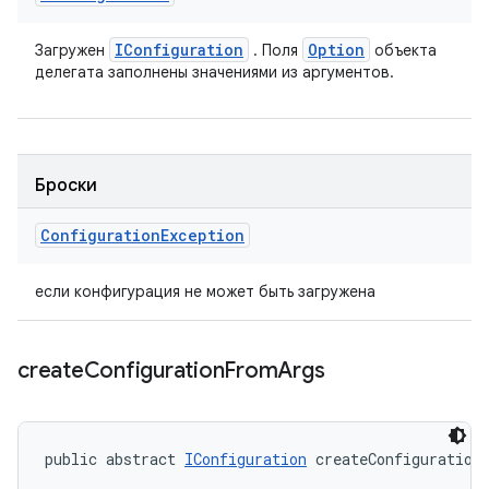
IConfiguration
Option
Загружен
. Поля
объекта
делегата заполнены значениями из аргументов.
Броски
Configuration
Exception
если конфигурация не может быть загружена
create
Configuration
From
Args
public abstract 
IConfiguration
 createConfiguration