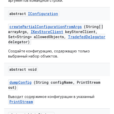
аргументов командной строки.
abstract
IConfiguration
create
Partial
Configuration
From
Args
(String[]
array
Args
,
IKey
Store
Client
key
Store
Client
,
Set<String> allowed
Objects
,
Tradefed
Delegator
delegator)
Создайте конфигурацию, содержащую только
выбранный набор объектов.
abstract void
dump
Config
(String config
Name
,
Print
Stream
out)
Выводит содержимое конфигурации в указанный
PrintStream