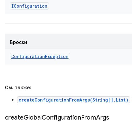
IConfiguration
Броски
Configuration
Exception
См. также:
createConfigurationFromArgs(String[],List)
create
Global
Configuration
From
Args