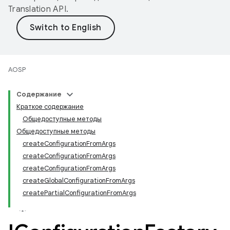
Translation API
.
AOSP
Содержание
Краткое содержание
Общедоступные методы
Общедоступные методы
createConfigurationFromArgs
createConfigurationFromArgs
createConfigurationFromArgs
createGlobalConfigurationFromArgs
createPartialConfigurationFromArgs