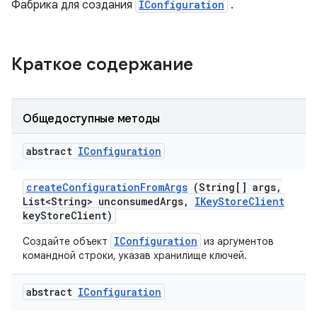
Фабрика для создания
IConfiguration
.
Краткое содержание
Общедоступные методы
abstract
IConfiguration
create
Configuration
From
Args
(String[] args
,
List<String> unconsumed
Args
,
IKey
Store
Client
key
Store
Client)
IConfiguration
Создайте объект
из аргументов
командной строки, указав хранилище ключей.
abstract
IConfiguration