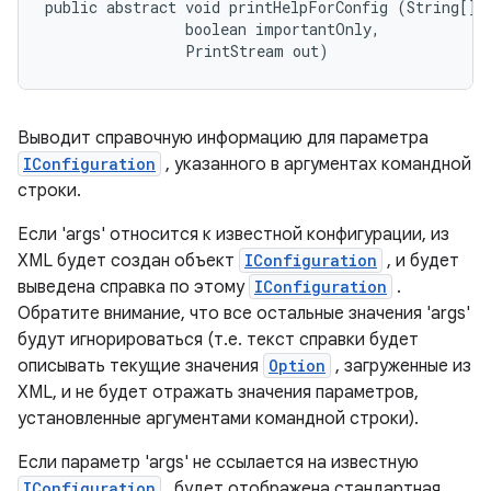
public abstract void printHelpForConfig (String[] a
                boolean importantOnly, 

                PrintStream out)
Выводит справочную информацию для параметра
IConfiguration
, указанного в аргументах командной
строки.
Если 'args' относится к известной конфигурации, из
XML будет создан объект
IConfiguration
, и будет
выведена справка по этому
IConfiguration
.
Обратите внимание, что все остальные значения 'args'
будут игнорироваться (т.е. текст справки будет
описывать текущие значения
Option
, загруженные из
XML, и не будет отражать значения параметров,
установленные аргументами командной строки).
Если параметр 'args' не ссылается на известную
IConfiguration
, будет отображена стандартная