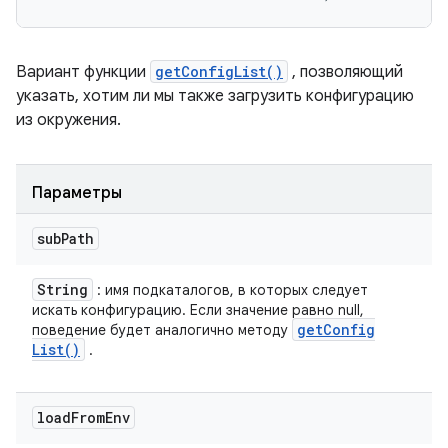
Вариант функции
getConfigList()
, позволяющий
указать, хотим ли мы также загрузить конфигурацию
из окружения.
Параметры
sub
Path
String
: имя подкаталогов, в которых следует
искать конфигурацию. Если значение равно null,
get
Config
поведение будет аналогично методу
List(
)
.
load
From
Env