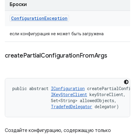
Броски
Configuration
Exception
если конфигурация не может быть загружена
create
Partial
Configuration
From
Args
public abstract 
IConfiguration
 createPartialConfigu
IKeyStoreClient
 keyStoreClient, 

                Set<String> allowedObjects, 

TradefedDelegator
 delegator)
Создайте конфигурацию, содержащую только