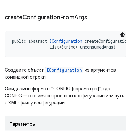
create
Configuration
From
Args
public abstract 
IConfiguration
 createConfigurationF
                List<String> unconsumedArgs)
Создайте объект
IConfiguration
из аргументов
командной строки.
Ожидаемый формат: "CONFIG [параметры]", где
CONFIG — это имя встроенной конфигурации или путь
к XML-файлу конфигурации.
Параметры