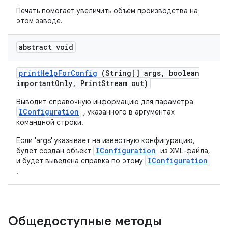
Печать помогает увеличить объём производства на
этом заводе.
abstract void
print
Help
For
Config
(String[] args
,
boolean
important
Only
,
Print
Stream out)
Выводит справочную информацию для параметра
IConfiguration
, указанного в аргументах
командной строки.
Если 'args' указывает на известную конфигурацию,
IConfiguration
будет создан объект
из XML-файла,
IConfiguration
и будет выведена справка по этому
.
Общедоступные методы