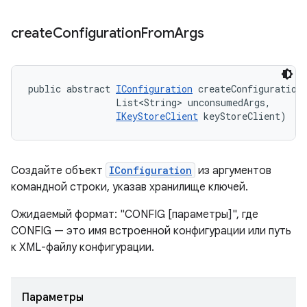
create
Configuration
From
Args
public abstract 
IConfiguration
 createConfigurationF
                List<String> unconsumedArgs, 

IKeyStoreClient
 keyStoreClient)
Создайте объект
IConfiguration
из аргументов
командной строки, указав хранилище ключей.
Ожидаемый формат: "CONFIG [параметры]", где
CONFIG — это имя встроенной конфигурации или путь
к XML-файлу конфигурации.
Параметры