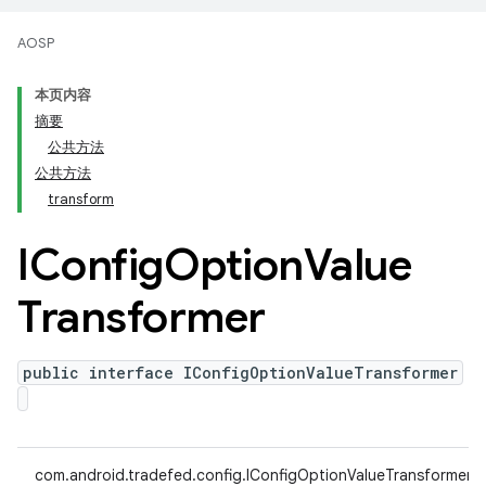
AOSP
本页内容
摘要
公共方法
公共方法
transform
IConfig
Option
Value
Transformer
public interface IConfigOptionValueTransformer
com.android.tradefed.config.IConfigOptionValueTransformer