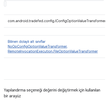
com.android.tradefed.config.IConfigOptionValueTransformer
Bilinen dolaylı alt sınıflar
NoOpConfigOptionValueTransformer
,
RemoteInvocationExecution.FileOptionValueTransformer
Yapılandırma seçeneği değerini değiştirmek için kullanılan
bir arayüz