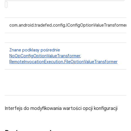
com.android.tradefed.config.IConfigOptionValueTransformer
Znane podklasy pośrednie
NoOpConfigOptionValueTransformer
,
RemoteInvocationExecution.FileOptionValueTransformer
Interfejs do modyfikowania wartości opcji konfiguracji