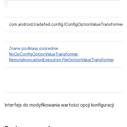
com.android.tradefed.config.IConfigOptionValueTransformer
Znane podklasy pośrednie
NoOpConfigOptionValueTransformer
,
RemoteInvocationExecution.FileOptionValueTransformer
Interfejs do modyfikowania wartości opcji konfiguracji