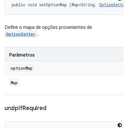
public void setOptionMap (Map<String, 
OptionSetter
Define o mapa de opções provenientes de
OptionSetter
.
Parâmetros
option
Map
Map
unzip
If
Required