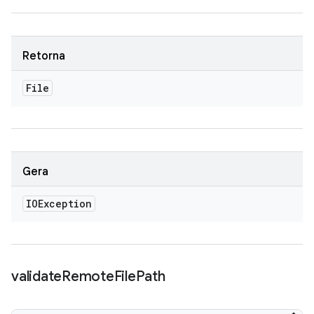
Retorna
File
Gera
IOException
validate
Remote
File
Path