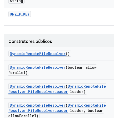
String
UNZIP
_
KEY
Construtores públicos
Dynamic
Remote
File
Resolver
()
Dynamic
Remote
File
Resolver
(boolean allow
Parallel)
Dynamic
Remote
File
Resolver
(
Dynamic
Remote
File
Resolver
.
File
Resolver
Loader
loader)
Dynamic
Remote
File
Resolver
(
Dynamic
Remote
File
Resolver
.
File
Resolver
Loader
loader
,
boolean
allow
Parallel)