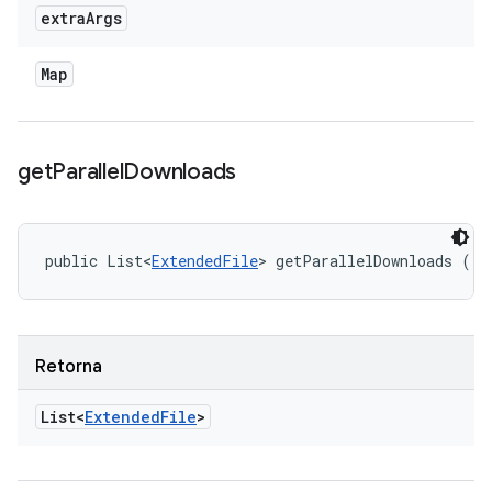
extra
Args
Map
get
Parallel
Downloads
public List<
ExtendedFile
> getParallelDownloads ()
Retorna
List<
Extended
File
>