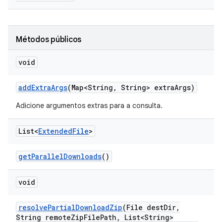
Métodos públicos
void
add
Extra
Args
(Map<String
,
String> extra
Args)
Adicione argumentos extras para a consulta.
List<
Extended
File
>
get
Parallel
Downloads
()
void
resolve
Partial
Download
Zip
(File dest
Dir
,
String remote
Zip
File
Path
,
List<String>