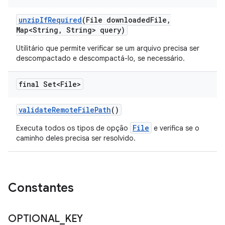
unzip
If
Required
(File downloaded
File
,
Map<String
,
String> query)
Utilitário que permite verificar se um arquivo precisa ser
descompactado e descompactá-lo, se necessário.
final Set<File>
validate
Remote
File
Path
()
File
Executa todos os tipos de opção
e verifica se o
caminho deles precisa ser resolvido.
Constantes
OPTIONAL
_
KEY