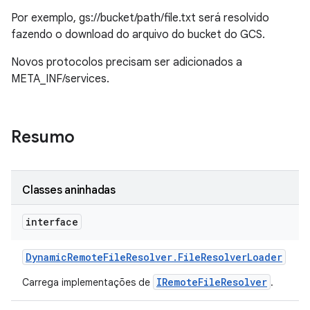
Por exemplo, gs://bucket/path/file.txt será resolvido
fazendo o download do arquivo do bucket do GCS.
Novos protocolos precisam ser adicionados a
META_INF/services.
Resumo
Classes aninhadas
interface
Dynamic
Remote
File
Resolver
.
File
Resolver
Loader
IRemoteFileResolver
Carrega implementações de
.