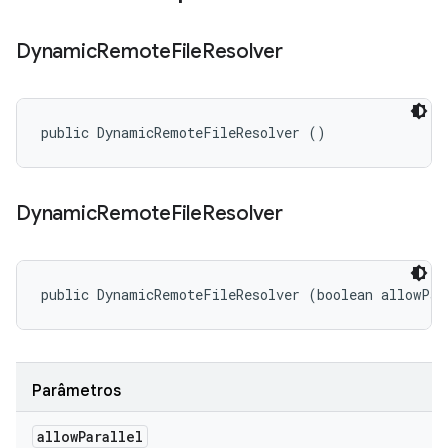
Dynamic
Remote
File
Resolver
public DynamicRemoteFileResolver ()
Dynamic
Remote
File
Resolver
public DynamicRemoteFileResolver (boolean allowPar
Parâmetros
allow
Parallel