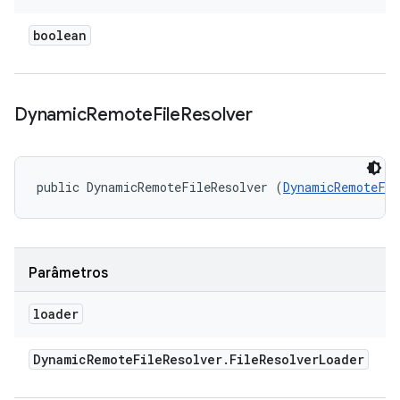
boolean
Dynamic
Remote
File
Resolver
public DynamicRemoteFileResolver (
DynamicRemoteFil
Parâmetros
loader
Dynamic
Remote
File
Resolver
.
File
Resolver
Loader