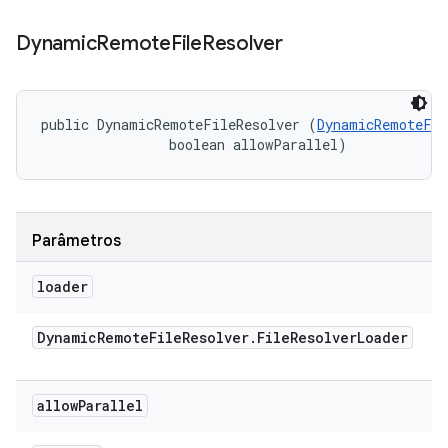
Dynamic
Remote
File
Resolver
public DynamicRemoteFileResolver (
DynamicRemoteFil
                boolean allowParallel)
Parâmetros
loader
Dynamic
Remote
File
Resolver
.
File
Resolver
Loader
allow
Parallel