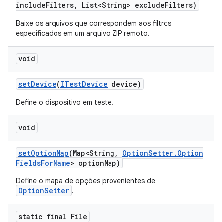
include
Filters
,
List<String> exclude
Filters)
Baixe os arquivos que correspondem aos filtros
especificados em um arquivo ZIP remoto.
void
set
Device
(
ITest
Device
device)
Define o dispositivo em teste.
void
set
Option
Map
(Map<String
,
Option
Setter
.
Option
Fields
For
Name
> option
Map)
Define o mapa de opções provenientes de
OptionSetter
.
static final File