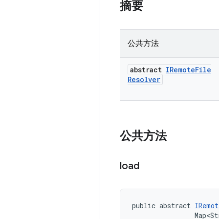
摘要
公共方法
abstract
IRemote
File
Resolver
公共方法
load
public abstract 
IRemot
                Map<St