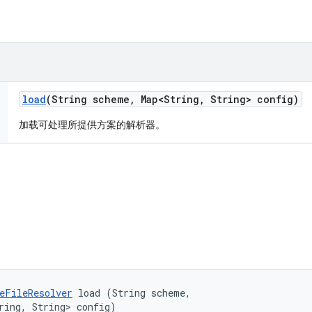
load
(String scheme
,
Map<String
,
String> config)
加载可处理所提供方案的解析器。
eFileResolver
 load (String scheme, 

ring, String> config)