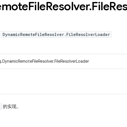
emote
File
Resolver
.
File
Res
e DynamicRemoteFileResolver.FileResolverLoader
g.DynamicRemoteFileResolver.FileResolverLoader
r
的实现。