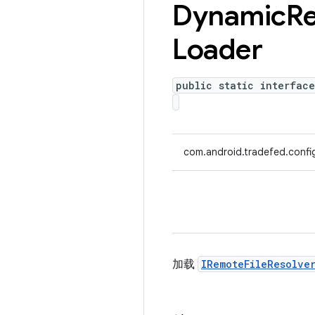
Dynamic
R
Loader
public static interfac
com.android.tradefed.confi
加载
IRemoteFileResolve