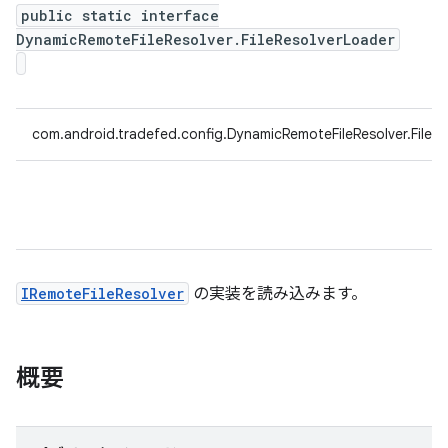
public static interface
DynamicRemoteFileResolver.FileResolverLoader
com.android.tradefed.config.DynamicRemoteFileResolver.FileR
IRemoteFileResolver
の実装を読み込みます。
概要