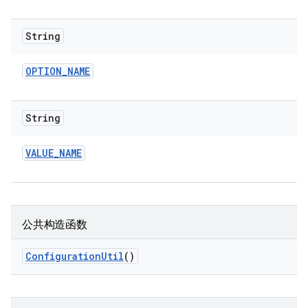
String
OPTION
_
NAME
String
VALUE
_
NAME
公共构造函数
Configuration
Util
()