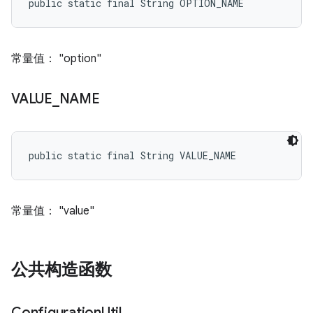
public static final String OPTION_NAME
常量值： "option"
VALUE
_
NAME
public static final String VALUE_NAME
常量值： "value"
公共构造函数
Configuration
Util