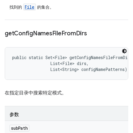
File
找到的
的集合。
get
Config
Names
File
From
Dirs
public static Set<File> getConfigNamesFileFromDirs
                List<File> dirs, 

                List<String> configNamePatterns)
在指定目录中搜索特定模式。
参数
sub
Path