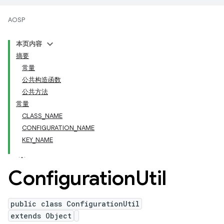
AOSP
本页内容
摘要
常量
公共构造函数
公共方法
常量
CLASS_NAME
CONFIGURATION_NAME
KEY_NAME
Configuration
Util
public class ConfigurationUtil
extends Object