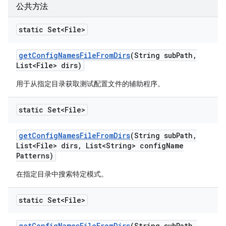
公共方法
static Set<File>
get
Config
Names
File
From
Dirs
(String sub
Path
,
List<File> dirs)
用于从指定目录获取测试配置文件的辅助程序。
static Set<File>
get
Config
Names
File
From
Dirs
(String sub
Path
,
List<File> dirs
,
List<String> config
Name
Patterns)
在指定目录中搜索特定模式。
static Set<File>
get
Config
Names
File
From
Dirs
(String sub
Path
,