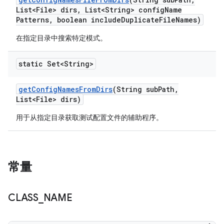
List<File> dirs
,
List<String> config
Name
Patterns
,
boolean include
Duplicate
File
Names)
在指定目录中搜索特定模式。
static Set<String>
get
Config
Names
From
Dirs
(String sub
Path
,
List<File> dirs)
用于从指定目录获取测试配置文件的辅助程序。
常量
CLASS
_
NAME