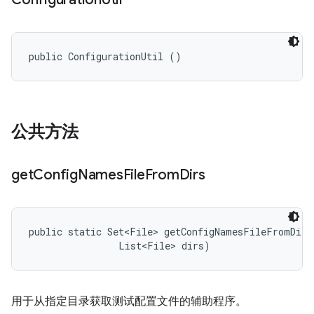
public ConfigurationUtil ()
公共方法
get
Config
Names
File
From
Dirs
public static Set<File> getConfigNamesFileFromDirs
                List<File> dirs)
用于从指定目录获取测试配置文件的辅助程序。