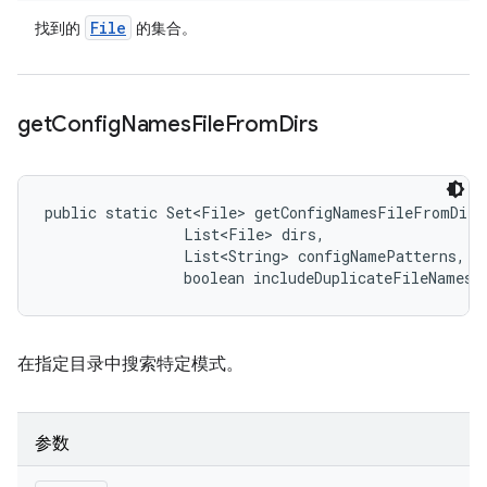
File
找到的
的集合。
get
Config
Names
File
From
Dirs
public static Set<File> getConfigNamesFileFromDirs
                List<File> dirs, 

                List<String> configNamePatterns, 

                boolean includeDuplicateFileNames)
在指定目录中搜索特定模式。
参数