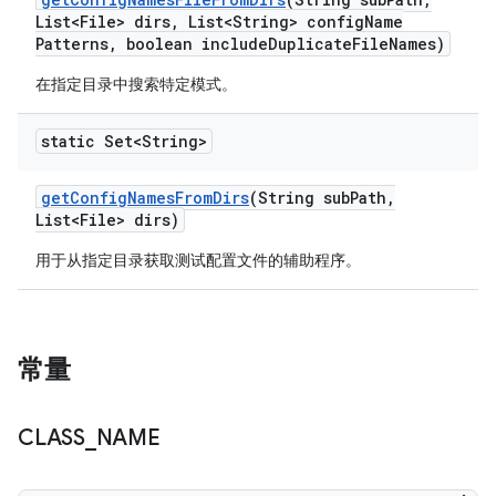
List<File> dirs
,
List<String> config
Name
Patterns
,
boolean include
Duplicate
File
Names)
在指定目录中搜索特定模式。
static Set<String>
get
Config
Names
From
Dirs
(String sub
Path
,
List<File> dirs)
用于从指定目录获取测试配置文件的辅助程序。
常量
CLASS
_
NAME