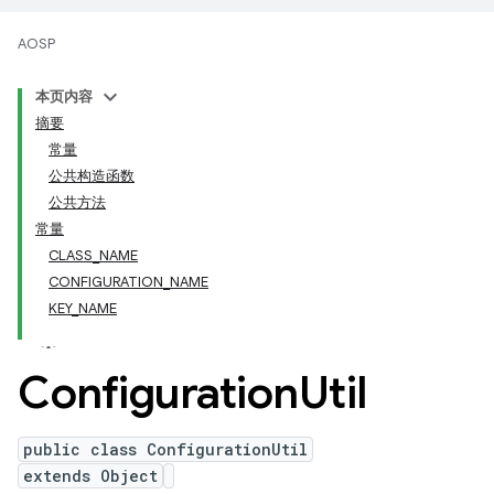
AOSP
本页内容
摘要
常量
公共构造函数
公共方法
常量
CLASS_NAME
CONFIGURATION_NAME
KEY_NAME
Configuration
Util
public class ConfigurationUtil
extends Object