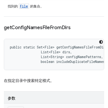
File
找到的
的集合。
get
Config
Names
File
From
Dirs
public static Set<File> getConfigNamesFileFromDirs
                List<File> dirs, 

                List<String> configNamePatterns, 

                boolean includeDuplicateFileNames)
在指定目录中搜索特定模式。
参数