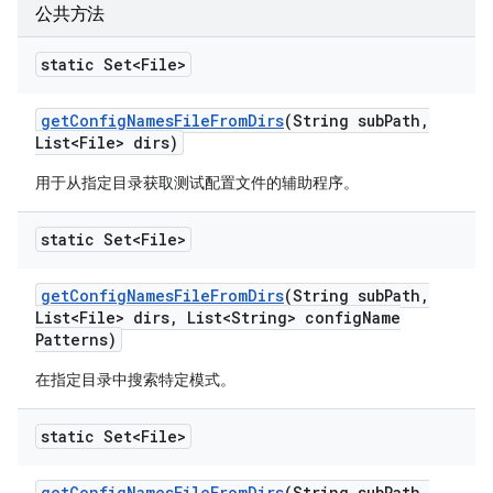
公共方法
static Set<File>
get
Config
Names
File
From
Dirs
(String sub
Path
,
List<File> dirs)
用于从指定目录获取测试配置文件的辅助程序。
static Set<File>
get
Config
Names
File
From
Dirs
(String sub
Path
,
List<File> dirs
,
List<String> config
Name
Patterns)
在指定目录中搜索特定模式。
static Set<File>
get
Config
Names
File
From
Dirs
(String sub
Path
,