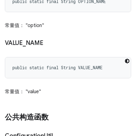
public static final String OPTION_NAME
常量值： "option"
VALUE
_
NAME
public static final String VALUE_NAME
常量值： "value"
公共构造函数
Configuration
Util