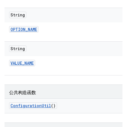
String
OPTION
_
NAME
String
VALUE
_
NAME
公共构造函数
Configuration
Util
()