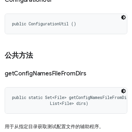
public ConfigurationUtil ()
公共方法
get
Config
Names
File
From
Dirs
public static Set<File> getConfigNamesFileFromDirs
                List<File> dirs)
用于从指定目录获取测试配置文件的辅助程序。