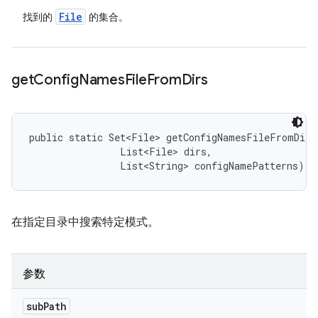
File
找到的
的集合。
get
Config
Names
File
From
Dirs
public static Set<File> getConfigNamesFileFromDirs
                List<File> dirs, 

                List<String> configNamePatterns)
在指定目录中搜索特定模式。
参数
sub
Path