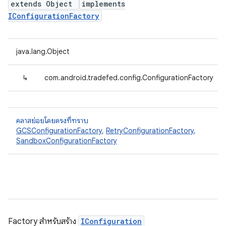
extends Object
implements
IConfigurationFactory
java.lang.Object
↳
com.android.tradefed.config.ConfigurationFactory
คลาสย่อยโดยตรงที่ทราบ
GCSConfigurationFactory
,
RetryConfigurationFactory
,
SandboxConfigurationFactory
Factory สำหรับสร้าง
IConfiguration