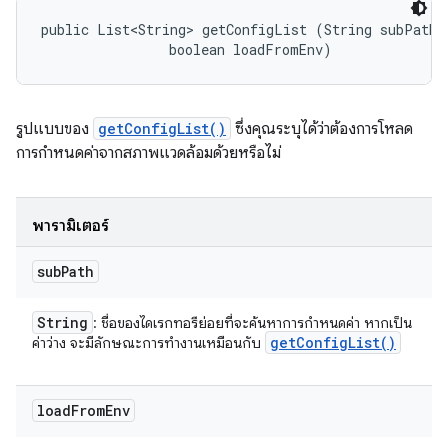
public List<String> getConfigList (String subPath, 
                boolean loadFromEnv)
รูปแบบของ
getConfigList()
ซึ่งคุณระบุได้ว่าต้องการโหลด
การกำหนดค่าจากสภาพแวดล้อมด้วยหรือไม่
พารามิเตอร์
sub
Path
String
: ชื่อของไดเรกทอรีย่อยที่จะค้นหาการกำหนดค่า หากเป็น
get
Config
List(
)
ค่าว่าง จะมีลักษณะการทำงานเหมือนกับ
load
From
Env