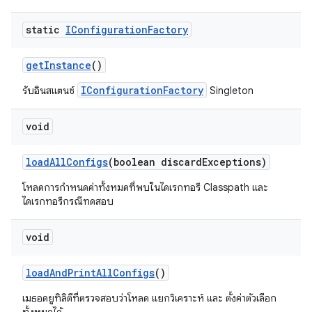
static
IConfiguration
Factory
get
Instance
()
IConfigurationFactory
รับอินสแตนซ์
Singleton
void
load
All
Configs
(boolean discard
Exceptions)
โหลดการกำหนดค่าทั้งหมดที่พบในไดเรกทอรี Classpath และ
ไดเรกทอรีกรณีทดสอบ
void
load
And
Print
All
Configs
()
เมธอดยูทิลิตีที่ตรวจสอบว่าโหลด แยกวิเคราะห์ และ ตั้งค่าตัวเลือก