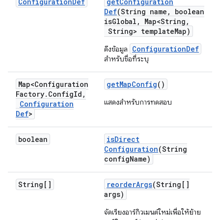
Configuration
Def
get
Configuration
Def
(String name
,
boolean
is
Global
,
Map<String
,
String> template
Map)
ConfigurationDef
ดึงข้อมูล
สำหรับชื่อที่ระบุ
Map<Configuration
get
Map
Config
()
Factory
.
Config
Id
,
แสดงสำหรับการทดสอบ
Configuration
Def
>
boolean
is
Direct
Configuration
(String
config
Name)
String[]
reorder
Args
(String[]
args)
จัดเรียงอาร์กิวเมนต์ใหม่เพื่อให้ย้าย