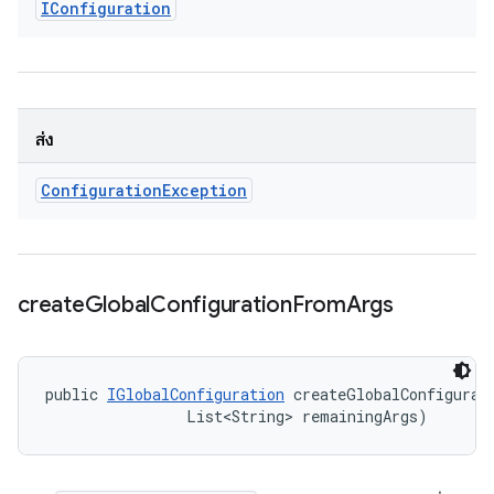
IConfiguration
ส่ง
Configuration
Exception
create
Global
Configuration
From
Args
public 
IGlobalConfiguration
 createGlobalConfigurat
                List<String> remainingArgs)