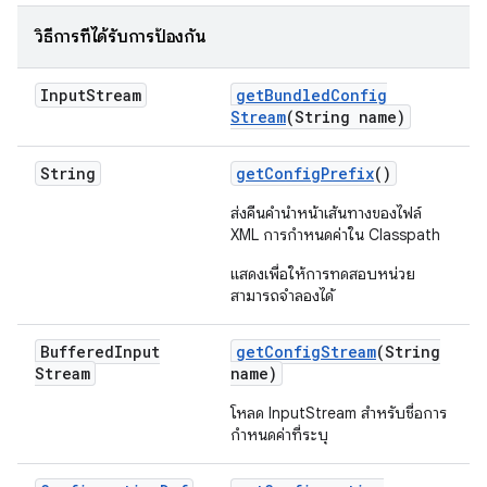
วิธีการที่ได้รับการป้องกัน
Input
Stream
get
Bundled
Config
Stream
(String name)
String
get
Config
Prefix
()
ส่งคืนคำนำหน้าเส้นทางของไฟล์
XML การกำหนดค่าใน Classpath
แสดงเพื่อให้การทดสอบหน่วย
สามารถจำลองได้
Buffered
Input
get
Config
Stream
(String
Stream
name)
โหลด InputStream สำหรับชื่อการ
กำหนดค่าที่ระบุ