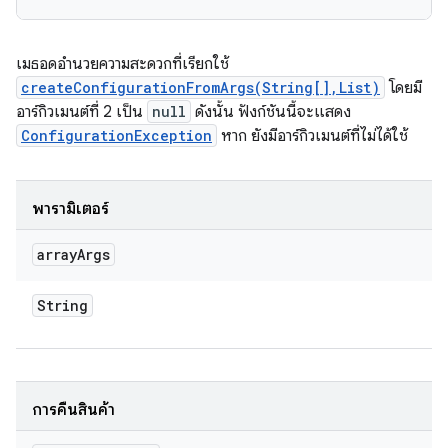
เมธอดอำนวยความสะดวกที่เรียกใช้
createConfigurationFromArgs(String[],List)
โดยมี
อาร์กิวเมนต์ที่ 2 เป็น
null
ดังนั้น ฟังก์ชันนี้จะแสดง
ConfigurationException
หาก ยังมีอาร์กิวเมนต์ที่ไม่ได้ใช้
พารามิเตอร์
array
Args
String
การคืนสินค้า