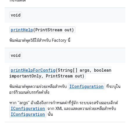
ทั้งหมดได้
void
print
Help
(Print
Stream out)
พิมพ์เอาต์พุตวิธีใช้สำหรับ Factory นี้
void
print
Help
For
Config
(String[] args
,
boolean
important
Only
,
Print
Stream out)
IConfiguration
พิมพ์เอาต์พุตความช่วยเหลือสำหรับ
ที่ระบุใน
อาร์กิวเมนต์บรรทัดคำสั่ง
หาก "args" อ้างอิงถึงการกำหนดค่าที่รู้จัก ระบบจะสร้างออบเจ็กต์
IConfiguration
จาก XML และแสดงความช่วยเหลือสำหรับ
IConfiguration
นั้น