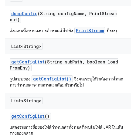
dump
Config
(String config
Name
,
Print
Stream
out)
PrintStream
ส่งออกเนื้อหาของการกำหนดค่าไปยัง
ที่ระบุ
List<String>
get
Config
List
(String sub
Path
,
boolean load
From
Env)
getConfigList()
รูปแบบของ
ซึ่งคุณระบุได้ว่าต้องการโหลด
การกำหนดค่าจากสภาพแวดล้อมด้วยหรือไม่
List<String>
get
Config
List
()
แสดงรายการชื่อของไฟล์กำหนดค่าทั้งหมดที่พบในไฟล์ JAR ในเส้น
ทางของคลาส