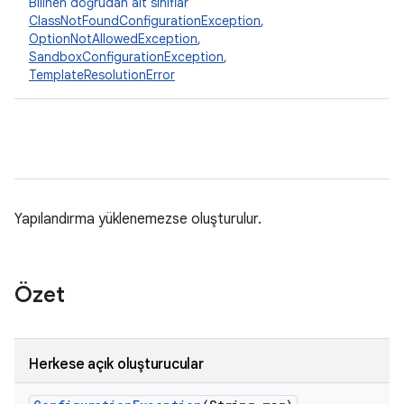
Bilinen doğrudan alt sınıflar
ClassNotFoundConfigurationException
,
OptionNotAllowedException
,
SandboxConfigurationException
,
TemplateResolutionError
Yapılandırma yüklenemezse oluşturulur.
Özet
Herkese açık oluşturucular