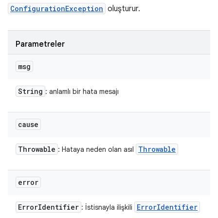
ConfigurationException
oluşturur.
Parametreler
msg
String
: anlamlı bir hata mesajı
cause
Throwable
Throwable
: Hataya neden olan asıl
error
Error
Identifier
Error
Identifier
: İstisnayla ilişkili