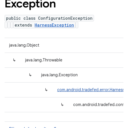
Exception
public class ConfigurationException
extends
HarnessException
java.lang.Object
↳
java.lang.Throwable
↳
java.lang.Exception
↳
com.android.tradefed.error.HarnessE
↳
com.android.tradefed.config