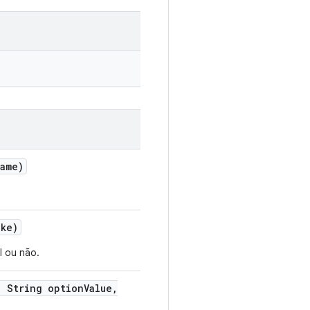
ame)
ake)
l ou não.
,
String option
Value
,