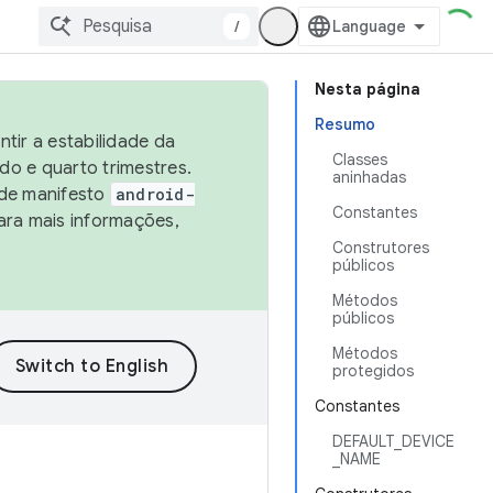
/
Nesta página
Resumo
tir a estabilidade da
Classes
o e quarto trimestres.
aninhadas
 de manifesto
android-
Constantes
ara mais informações,
Construtores
públicos
Métodos
públicos
Métodos
protegidos
Constantes
DEFAULT_DEVICE
_NAME