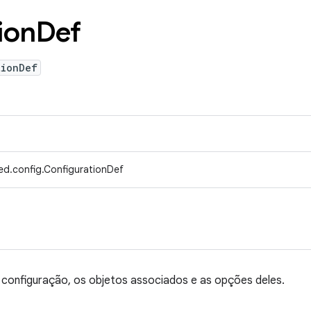
ion
Def
tionDef
ed.config.ConfigurationDef
configuração, os objetos associados e as opções deles.