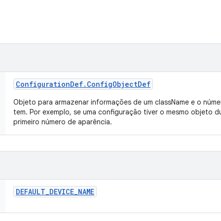
Configuration
Def
.
Config
Object
Def
Objeto para armazenar informações de um className e o númer
tem. Por exemplo, se uma configuração tiver o mesmo objeto du
primeiro número de aparência.
DEFAULT
_
DEVICE
_
NAME