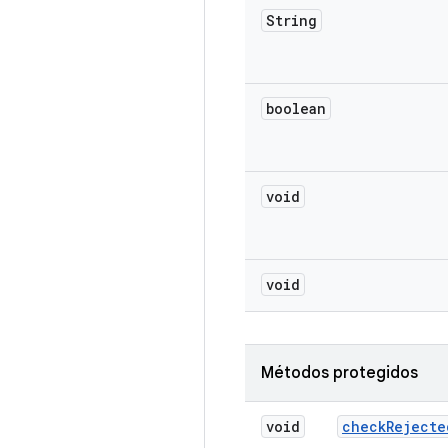
String
boolean
void
void
Métodos protegidos
void
check
Rejecte