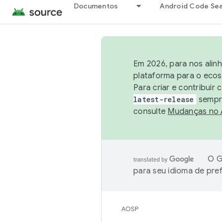
Documentos
Android Code Se
Em 2026, para nos alin
plataforma para o ecos
Para criar e contribuir
latest-release
sempre
consulte
Mudanças no
O G
para seu idioma de pre
AOSP