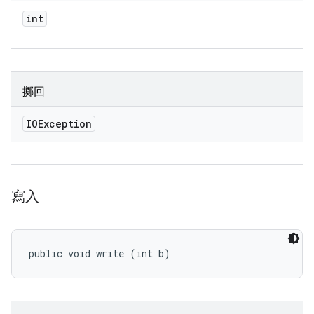
int
擲回
IOException
寫入
public void write (int b)