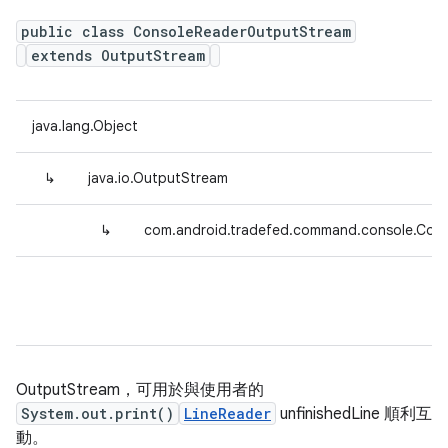
public class ConsoleReaderOutputStream
extends OutputStream
java.lang.Object
↳
java.io.OutputStream
↳
com.android.tradefed.command.console.Con
OutputStream，可用於與使用者的
System.out.print()
LineReader
unfinishedLine 順利互
動。