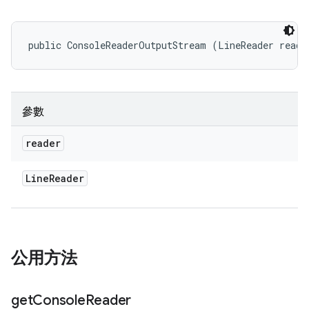
public ConsoleReaderOutputStream (LineReader reade
參數
reader
Line
Reader
公用方法
get
Console
Reader