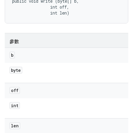
public void write (byte[] b, 

                int off, 

                int len)
參數
b
byte
off
int
len