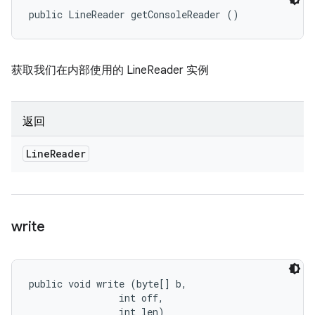
public LineReader getConsoleReader ()
获取我们在内部使用的 LineReader 实例
返回
Line
Reader
write
public void write (byte[] b, 

                int off, 

                int len)