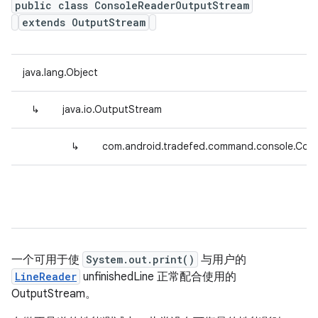
public class ConsoleReaderOutputStream
extends OutputStream
java.lang.Object
↳
java.io.OutputStream
↳
com.android.tradefed.command.console.Con
一个可用于使
System.out.print()
与用户的
LineReader
unfinishedLine 正常配合使用的
OutputStream。