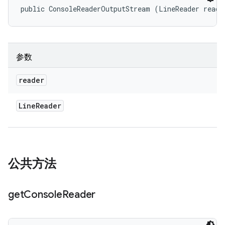
public ConsoleReaderOutputStream (LineReader reade
参数
reader
Line
Reader
公共方法
get
Console
Reader