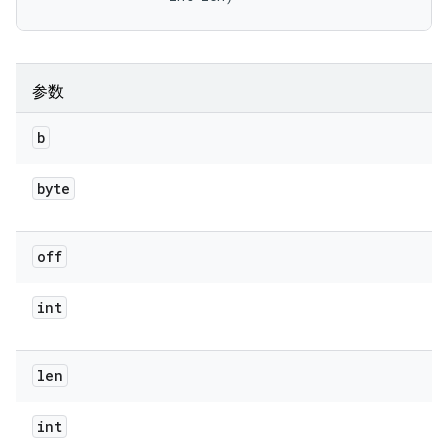
参数
b
byte
off
int
len
int