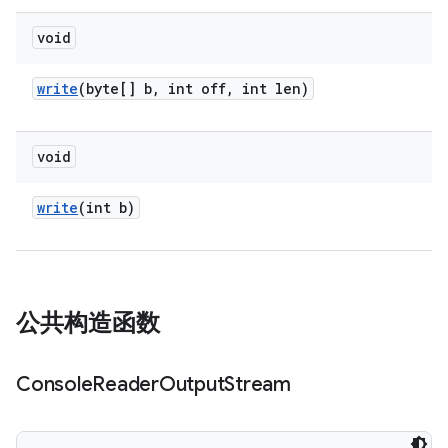
void
write
(byte[] b
,
int off
,
int len)
void
write
(int b)
公共构造函数
Console
Reader
Output
Stream