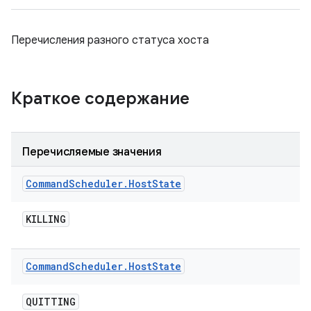
Перечисления разного статуса хоста
Краткое содержание
Перечисляемые значения
Command
Scheduler
.
Host
State
KILLING
Command
Scheduler
.
Host
State
QUITTING