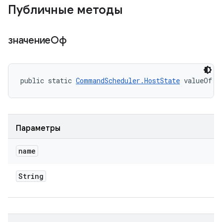
Публичные методы
значениеОф
public static 
CommandScheduler.HostState
 valueOf (
Параметры
name
String