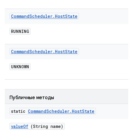
Command
Scheduler
.
Host
State
RUNNING
Command
Scheduler
.
Host
State
UNKNOWN
Публичные методы
static
Command
Scheduler
.
Host
State
value
Of
(String name)