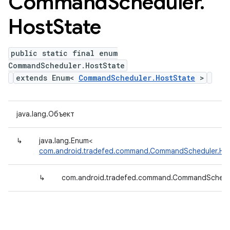
Command
Scheduler
.
Host
State
public static final enum
CommandScheduler.HostState
extends Enum<
CommandScheduler.HostState
>
java.lang.Объект
↳
java.lang.Enum<
com.android.tradefed.command.CommandScheduler.Ho
↳
com.android.tradefed.command.CommandSchedul