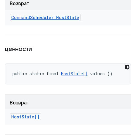
Возврат
Command
Scheduler
.
Host
State
ценности
public static final 
HostState[]
 values ()
Возврат
Host
State[]