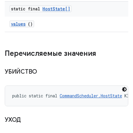
static final
Host
State[]
values
()
Перечисляемые значения
УБИЙСТВО
public static final 
CommandScheduler.HostState
 KIL
УХОД