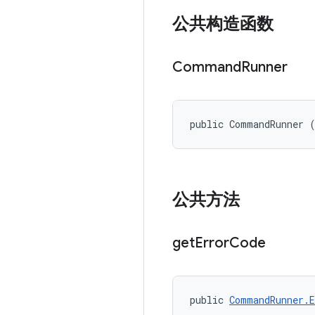
公共构造函数
Command
Runner
public CommandRunner 
公共方法
get
Error
Code
public 
CommandRunner.E