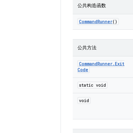
公共构造函数
Command
Runner
()
公共方法
Command
Runner
.
Exit
Code
static void
void