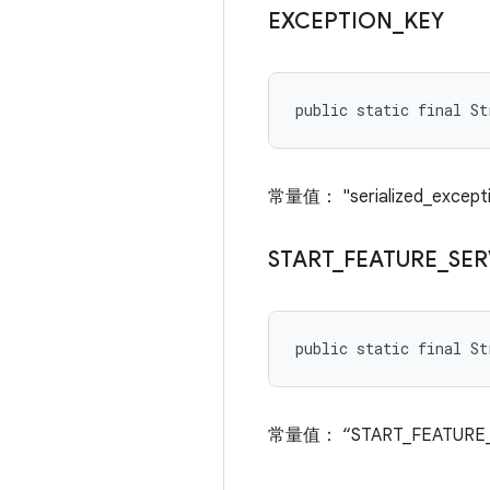
EXCEPTION
_
KEY
public static final S
常量值： "serialized_except
START
_
FEATURE
_
SER
public static final St
常量值： “START_FEATURE_