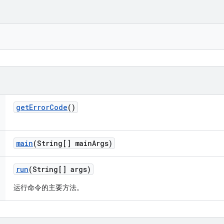
get
Error
Code
()
main
(String[] main
Args)
run
(String[] args)
运行命令的主要方法。