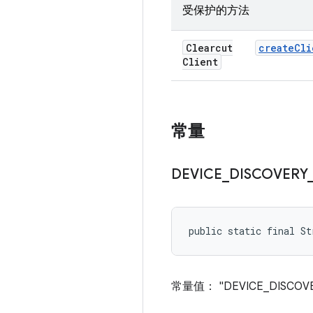
受保护的方法
Clearcut
create
Cli
Client
常量
DEVICE
_
DISCOVERY
public static final S
常量值： "DEVICE_DISCOVE