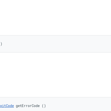
()
xitCode
 getErrorCode ()