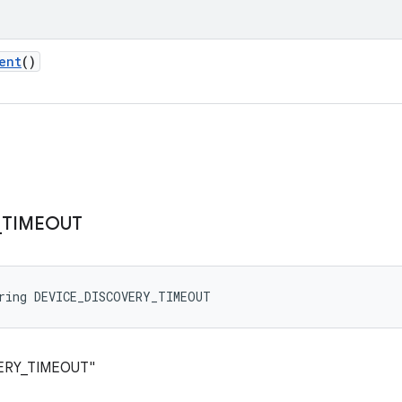
ent
()
_
TIMEOUT
tring DEVICE_DISCOVERY_TIMEOUT
RY_TIMEOUT"