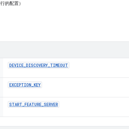
运行的配置）
DEVICE
_
DISCOVERY
_
TIMEOUT
EXCEPTION
_
KEY
START
_
FEATURE
_
SERVER