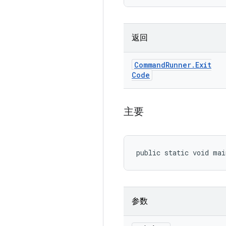
返回
Command
Runner
.
Exit
Code
主要
public static void ma
参数