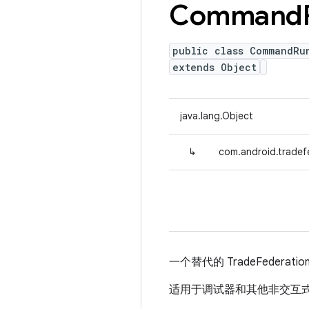
Command
public class CommandRu
extends Object
java.lang.Object
↳
com.android.trad
一个替代的 TradeFede
适用于调试器和其他非交互